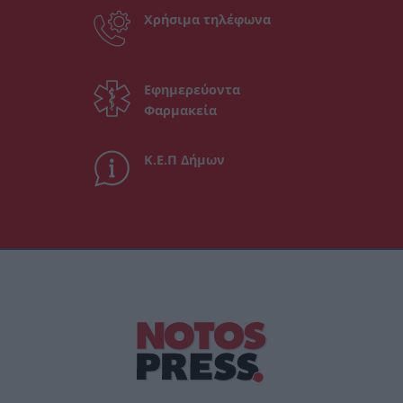
Χρήσιμα τηλέφωνα
Εφημερεύοντα
Φαρμακεία
Κ.Ε.Π Δήμων