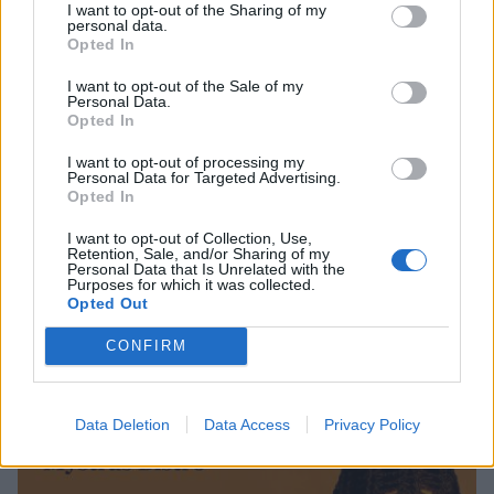
I want to opt-out of the Sharing of my
personal data.
Opted In
I want to opt-out of the Sale of my
Personal Data.
Opted In
I want to opt-out of processing my
Personal Data for Targeted Advertising.
Opted In
I want to opt-out of Collection, Use,
Retention, Sale, and/or Sharing of my
Personal Data that Is Unrelated with the
Purposes for which it was collected.
Σπάρτη: Κυριακή βράδυ στο Alter Ego Enoteca
Opted Out
με αφιέρωμα στις μελωδίες του Γιώργου
Θεοφάνους
CONFIRM
18/06/2026 11:53
Data Deletion
Data Access
Privacy Policy