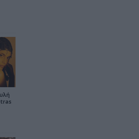
ουλή
tras