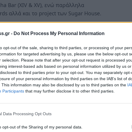
dha Bar (XIV & XV), ενώ παράλληλα
rds αλλά και το project των Sugar House.
ή- παραγωγική περίοδο, σχεδιάζοντας το
s.gr -
Do Not Process My Personal Information
ισμούς και απρόσμενες συνεργασίες. Τα
» και η συνεργασία του με την Nomi Ruiz και
to opt-out of the sale, sharing to third parties, or processing of your per
an’t Tear Us Apart
» μας προϊδεάζουν για ό,τι
formation for targeted advertising by us, please use the below opt-out s
ις για το πρώτο ολοκληρωμένο του album.
r selection. Please note that after your opt-out request is processed y
eing interest-based ads based on personal information utilized by us or
disclosed to third parties prior to your opt-out. You may separately opt-
losure of your personal information by third parties on the IAB’s list of
ach/
. This information may also be disclosed by us to third parties on the
IA
Participants
that may further disclose it to other third parties.
l Data Processing Opt Outs
o opt-out of the Sharing of my personal data.