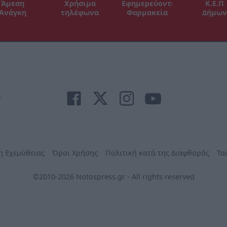
Άμεση
Χρήσιμα
Εφημερεύοντα
Κ.Ε.Π
Ανάγκη
τηλέφωνα
Φαρμακεία
Δήμων
r
η Εχεμύθειας
Όροι Χρήσης
Πολιτική κατά της Διαφθοράς
Τα
©2010-2026 Notospress.gr - All rights reserved