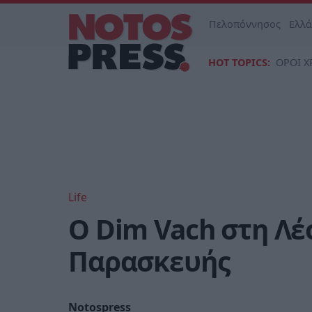
Πελοπόννησος
Ελλ
HOT TOPICS:
ΟΡΟΙ Χ
Life
Ο Dim Vach στη Λέ
Παρασκευής
Notospress