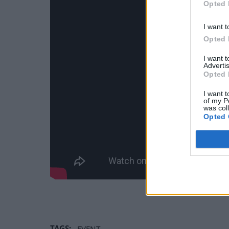
Opted 
I want t
Opted 
I want 
Advertis
Opted 
I want t
of my P
was col
Opted 
TAGS:
EVENT