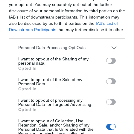
your opt-out. You may separately opt-out of the further
disclosure of your personal information by third parties on the
IAB’s list of downstream participants. This information may
also be disclosed by us to third parties on the
IAB’s List of
Downstream Participants
that may further disclose it to other
third parties.
Personal Data Processing Opt Outs
I want to opt-out of the Sharing of my
personal data.
Πώς ένα «παρεξηγημένο» κομμάτι έγινε ο
Opted In
βασιλιάς του urban street wear
I want to opt-out of the Sale of my
10/06/2026 13:39
Personal Data.
Opted In
I want to opt-out of processing my
Personal Data for Targeted Advertising.
Opted In
I want to opt-out of Collection, Use,
Retention, Sale, and/or Sharing of my
Personal Data that Is Unrelated with the
Purposes for which it was collected.