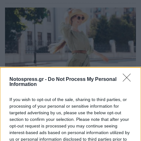
Notospress.gr -
Do Not Process My Personal
Information
5 έξυπνες αγορές που θα ανανεώσουν πλήρως
την καλοκαιρινή σου γκαρνταρόμπα
If you wish to opt-out of the sale, sharing to third parties, or
processing of your personal or sensitive information for
09/07/2026 13:36
targeted advertising by us, please use the below opt-out
section to confirm your selection. Please note that after your
opt-out request is processed you may continue seeing
interest-based ads based on personal information utilized by
us or personal information disclosed to third parties prior to