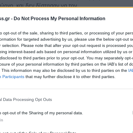
ώργο, και δεν δίστασαν να τον
s.gr -
Do Not Process My Personal Information
σαν σε άλλους το ενδιαφέρον σε άλλους το
to opt-out of the sale, sharing to third parties, or processing of your per
μουσικοί σολίστες να κλείσουν τη «βραδιά»
formation for targeted advertising by us, please use the below opt-out s
r selection. Please note that after your opt-out request is processed y
eing interest-based ads based on personal information utilized by us or
αι Στέφανος με πετυχημένη συνταγή για βράδυ
disclosed to third parties prior to your opt-out. You may separately opt-
losure of your personal information by third parties on the IAB’s list of
. This information may also be disclosed by us to third parties on the
IA
Participants
that may further disclose it to other third parties.
l Data Processing Opt Outs
o opt-out of the Sharing of my personal data.
In