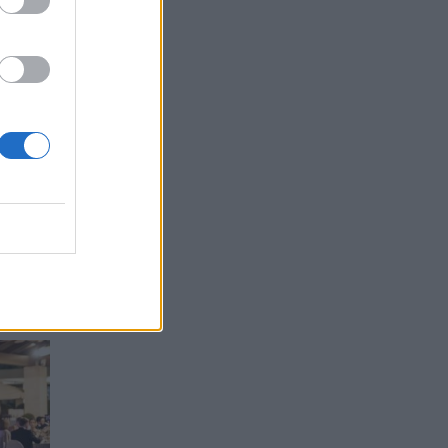
ουλή
tras