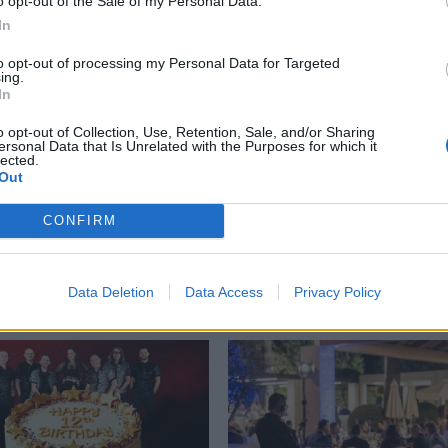
o opt-out of the Sale of my Personal Data.
In
to opt-out of processing my Personal Data for Targeted
ing.
In
o opt-out of Collection, Use, Retention, Sale, and/or Sharing
ersonal Data that Is Unrelated with the Purposes for which it
lected.
Out
: Κυριακή βράδυ στο
Σπάρτη: Η Νεφέλη Φασ
CONFIRM
Ego Enoteca με
στον κόσμο μας, στο Mys
μα στις μελωδίες του
Bistro
ου Θεοφάνους
17/06/2026 20:00
Data Deletion
Data Access
Privacy Policy
26 11:53