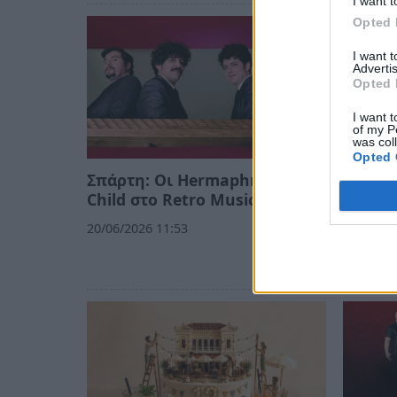
I want t
Opted 
I want 
Advertis
Opted 
I want t
of my P
was col
Opted 
Σπάρτη: Οι Hermaphrodite's
Σπάρτη
Child στο Retro Music Bar
Alter 
αφιέρω
20/06/2026 11:53
Γιώργ
18/06/20