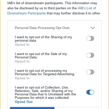
IAB’s list of downstream participants. This information may
also be disclosed by us to third parties on the
IAB’s List of
Downstream Participants
that may further disclose it to other
third parties.
Σπάρτη: Κυριακή βράδυ στο Alter Ego Enoteca
με αφιέρωμα στις μελωδίες του Γιώργου
Personal Data Processing Opt Outs
Θεοφάνους
I want to opt-out of the Sharing of my
18/06/2026 11:53
personal data.
Opted In
I want to opt-out of the Sale of my
Personal Data.
Opted In
I want to opt-out of processing my
Personal Data for Targeted Advertising.
Opted In
I want to opt-out of Collection, Use,
Retention, Sale, and/or Sharing of my
Personal Data that Is Unrelated with the
Purposes for which it was collected.
Opted Out