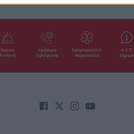
Άμεση
Χρήσιμα
Εφημερεύοντα
Κ.Ε.Π
Ανάγκη
τηλέφωνα
Φαρμακεία
Δήμων
r