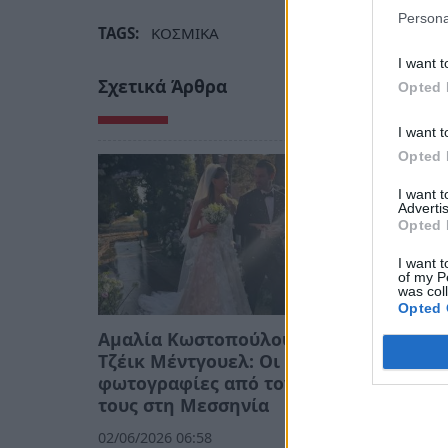
Persona
TAGS:
ΚΟΣΜΙΚΑ
I want t
Σχετικά Άρθρα
Opted 
I want t
Opted 
I want 
Advertis
Opted 
I want t
of my P
was col
Opted 
Αμαλία Κωστοπούλου και
Τζέικ Μέντγουελ: Οι
φωτογραφίες από τον γάμο
τους στη Μεσσηνία
02/06/2026 06:58