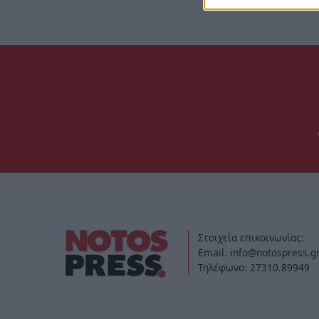
Στοιχεία επικοινωνίας:
Email. info@notospress.g
Τηλέφωνο: 27310.89949