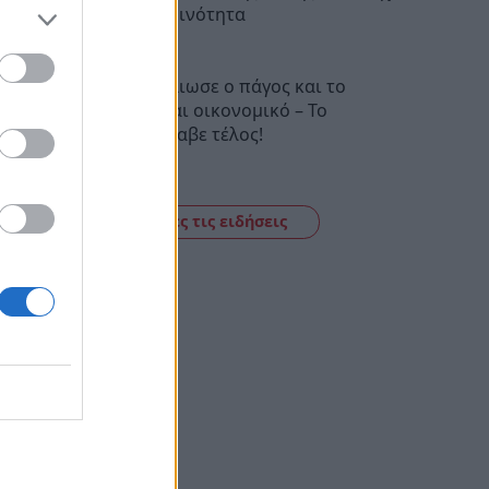
την καθημερινότητα
20:43
Μυστράς: Έλιωσε ο πάγος και το
έγκλημα είναι οικονομικό – Το
ρεπορτάζ έλαβε τέλος!
20:27
Δείτε όλες τις ειδήσεις