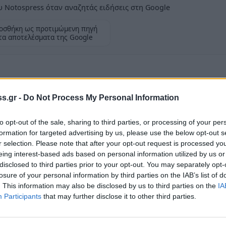
 Notospress όταν αναζητάς ειδήσεις στη Google
οσθήκη ως προτιμώμενη πηγή
τα αποτελέσματα της Google
s.gr -
Do Not Process My Personal Information
Ζωσιμάδες» προσκαλεί τα μέλη και τους
Δεκεμβρίου και ώρα 19:30 μ.μ. στο κέντρο
to opt-out of the sale, sharing to third parties, or processing of your per
formation for targeted advertising by us, please use the below opt-out s
ε τη ζωντανή ηπειρώτικη ορχήστρα του κ.
r selection. Please note that after your opt-out request is processed y
 κ. Γκόγκο Γεώργιο, το χορευτικό του
eing interest-based ads based on personal information utilized by us or
ς χορούς της Ηπείρου.
disclosed to third parties prior to your opt-out. You may separately opt-
losure of your personal information by third parties on the IAB’s list of
. This information may also be disclosed by us to third parties on the
IA
 γλέντι με άφθονο κρασί και φαγητό για ένα
Participants
that may further disclose it to other third parties.
παραδοσιακής μουσικής της Ηπείρου.