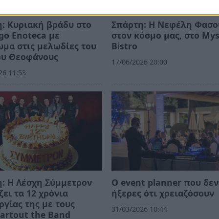
: Κυριακή βράδυ στο
Σπάρτη: Η Νεφέλη Φασ
Ego Enoteca με
στον κόσμο μας, στο Mys
μα στις μελωδίες του
Bistro
ου Θεοφάνους
17/06/2026 20:00
26 11:53
: Η Λέσχη Σύμμετρον
Ο event planner που δεν
ζει τα 12 χρόνια
ήξερες ότι χρειαζόσουν
ργίας της με τους
31/03/2026 10:44
artout the Band