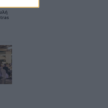
ουλή
tras