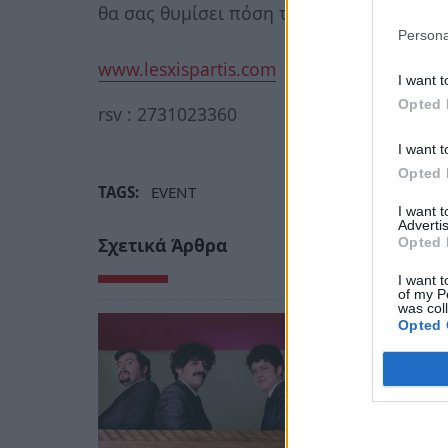
θα σας θυμίσει πόση τέχνη μπορεί να χω
Persona
www.lesxispartis.com
I want t
Opted 
rsv : 2731023360
I want t
Opted 
TAGS:
EVENT
I want 
Advertis
Σχετικά Άρθρα
Opted 
I want t
of my P
was col
Opted 