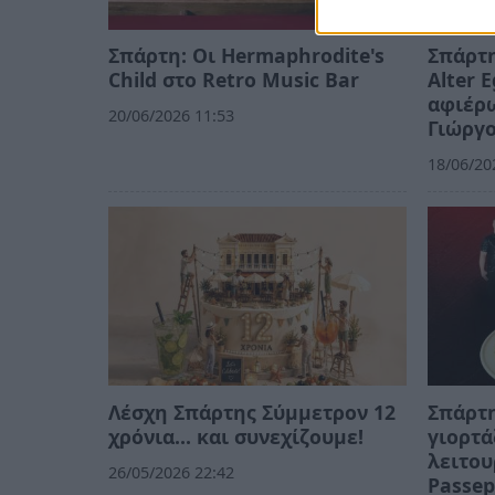
Σπάρτη: Οι Hermaphrodite's
Σπάρτη
Child στο Retro Music Bar
Alter 
αφιέρω
20/06/2026 11:53
Γιώργ
18/06/20
Λέσχη Σπάρτης Σύμμετρον 12
Σπάρτη
χρόνια... και συνεχίζουμε!
γιορτά
λειτου
26/05/2026 22:42
Passep