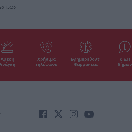
26 13:36
Άμεση
Χρήσιμα
Εφημερεύοντα
Κ.Ε.Π
Ανάγκη
τηλέφωνα
Φαρμακεία
Δήμων
r