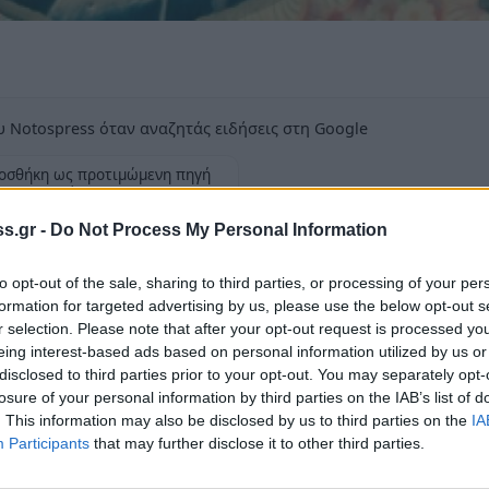
 Notospress όταν αναζητάς ειδήσεις στη Google
οσθήκη ως προτιμώμενη πηγή
τα αποτελέσματα της Google
s.gr -
Do Not Process My Personal Information
to opt-out of the sale, sharing to third parties, or processing of your per
formation for targeted advertising by us, please use the below opt-out s
r selection. Please note that after your opt-out request is processed y
 21:30 , έρχεται ένα μοναδικό live στη
eing interest-based ads based on personal information utilized by us or
disclosed to third parties prior to your opt-out. You may separately opt-
Καππάκο και την Αγγελική Σπηλιάκου στο
losure of your personal information by third parties on the IAB’s list of
κι και τον Σπύρο Καππάκο στο ακορντεόν.
. This information may also be disclosed by us to third parties on the
IA
ο παρελθόν, στο παρόν και στο μέλλον.
Participants
that may further disclose it to other third parties.
ές εικόνες από στίχους παλιών συνθετών και