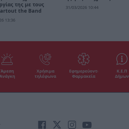
ργίας της με τους
31/03/2026 10:44
artout the Band
26 13:36
Άμεση
Χρήσιμα
Εφημερεύοντα
Κ.Ε.Π
Ανάγκη
τηλέφωνα
Φαρμακεία
Δήμων
r