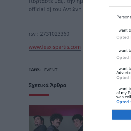
Γιορτάστε μαζί την ημέρα της γυναίκας, 
official dj του Αντώνη Ρέμου. Μαζί του ο
Persona
I want t
rsv : 2731023360
Opted 
www.lesxispartis.com
I want t
Opted 
I want 
TAGS:
EVENT
Advertis
Opted 
Σχετικά Άρθρα
I want t
of my P
was col
Opted 