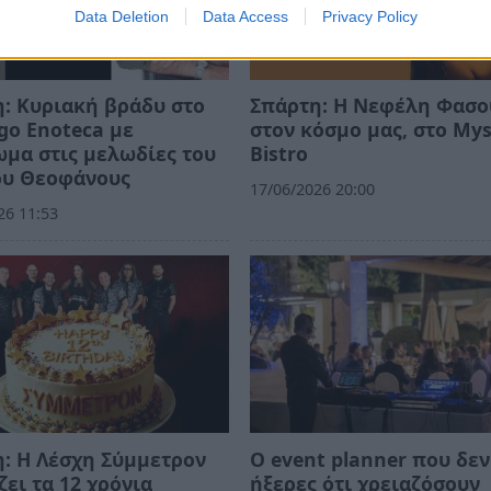
Data Deletion
Data Access
Privacy Policy
: Κυριακή βράδυ στο
Σπάρτη: Η Νεφέλη Φασ
Ego Enoteca με
στον κόσμο μας, στο Mys
μα στις μελωδίες του
Bistro
ου Θεοφάνους
17/06/2026 20:00
26 11:53
: Η Λέσχη Σύμμετρον
Ο event planner που δεν
ζει τα 12 χρόνια
ήξερες ότι χρειαζόσουν