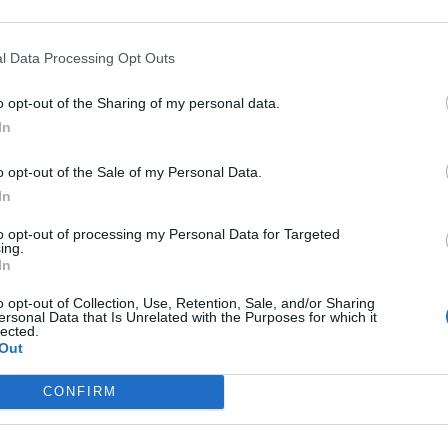
παρέα με mainstream επιτυχίες από τον
 Σπαρτιάτης dj John Rous.
l Data Processing Opt Outs
o opt-out of the Sharing of my personal data.
In
o opt-out of the Sale of my Personal Data.
In
to opt-out of processing my Personal Data for Targeted
ing.
In
o opt-out of Collection, Use, Retention, Sale, and/or Sharing
ersonal Data that Is Unrelated with the Purposes for which it
lected.
Out
CONFIRM