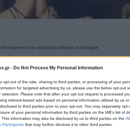
 Notospress όταν αναζητάς ειδήσεις στη Google
οσθήκη ως προτιμώμενη πηγή
τα αποτελέσματα της Google
s.gr -
Do Not Process My Personal Information
to opt-out of the sale, sharing to third parties, or processing of your per
formation for targeted advertising by us, please use the below opt-out s
r selection. Please note that after your opt-out request is processed y
eing interest-based ads based on personal information utilized by us or
Λέσχη Σπάρτης Σύμμετρον
σας παρουσιάζει
disclosed to third parties prior to your opt-out. You may separately opt-
losure of your personal information by third parties on the IAB’s list of
 Athinon Arena & Antonis Remos).
. This information may also be disclosed by us to third parties on the
IA
Participants
that may further disclose it to other third parties.