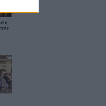
ουλή
tras