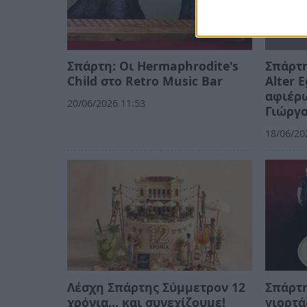
Σπάρτη: Οι Hermaphrodite's
Σπάρτη
Child στο Retro Music Bar
Alter 
αφιέρω
20/06/2026 11:53
Γιώργ
18/06/20
Λέσχη Σπάρτης Σύμμετρον 12
Σπάρτη
χρόνια... και συνεχίζουμε!
γιορτά