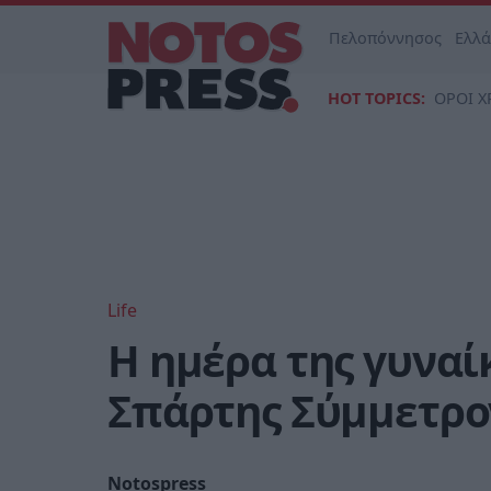
Πελοπόννησος
Ελλ
HOT TOPICS:
ΟΡΟΙ Χ
Life
Η ημέρα της γυναί
Σπάρτης Σύμμετρο
Notospress