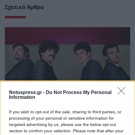
Σχετικά Άρθρα
Notospress.gr -
Do Not Process My Personal
Information
Σπάρτη: Οι Hermaphrodite's Child στο Retro
If you wish to opt-out of the sale, sharing to third parties, or
Music Bar
processing of your personal or sensitive information for
targeted advertising by us, please use the below opt-out
20/06/2026 11:53
section to confirm your selection. Please note that after your