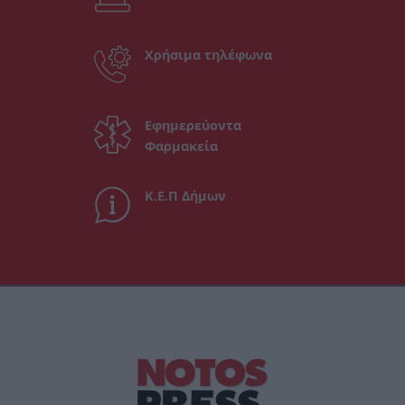
Χρήσιμα τηλέφωνα
Εφημερεύοντα
Φαρμακεία
Κ.Ε.Π Δήμων