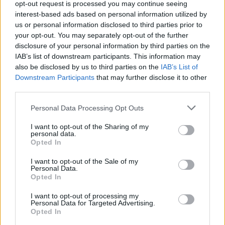
opt-out request is processed you may continue seeing
interest-based ads based on personal information utilized by
us or personal information disclosed to third parties prior to
your opt-out. You may separately opt-out of the further
disclosure of your personal information by third parties on the
IAB’s list of downstream participants. This information may
also be disclosed by us to third parties on the
IAB’s List of
Downstream Participants
that may further disclose it to other
third parties.
Personal Data Processing Opt Outs
I want to opt-out of the Sharing of my
personal data.
Σπάρτη: Κυριακή βράδυ στο Alter Ego Enoteca
Opted In
με αφιέρωμα στις μελωδίες του Γιώργου
I want to opt-out of the Sale of my
Θεοφάνους
Personal Data.
Opted In
18/06/2026 11:53
I want to opt-out of processing my
Personal Data for Targeted Advertising.
Opted In