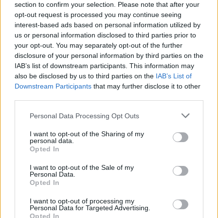
section to confirm your selection. Please note that after your
opt-out request is processed you may continue seeing
interest-based ads based on personal information utilized by
us or personal information disclosed to third parties prior to
your opt-out. You may separately opt-out of the further
disclosure of your personal information by third parties on the
IAB’s list of downstream participants. This information may
also be disclosed by us to third parties on the
IAB’s List of
Downstream Participants
that may further disclose it to other
third parties.
Personal Data Processing Opt Outs
I want to opt-out of the Sharing of my
personal data.
Σπάρτη: Κυριακή βράδυ στο Alter Ego Enoteca
Opted In
με αφιέρωμα στις μελωδίες του Γιώργου
Θεοφάνους
I want to opt-out of the Sale of my
Personal Data.
18/06/2026 11:53
Opted In
I want to opt-out of processing my
Personal Data for Targeted Advertising.
Opted In