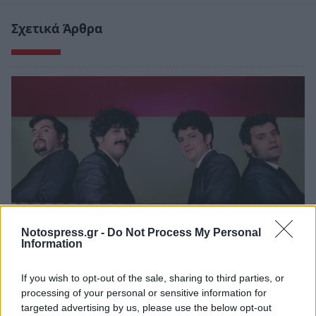
Σχετικά Άρθρα
Notospress.gr -
Do Not Process My Personal
Information
Σπάρτη: Οι Hermaphrodite's Child στο Retro
If you wish to opt-out of the sale, sharing to third parties, or
Music Bar
processing of your personal or sensitive information for
20/06/2026 11:53
targeted advertising by us, please use the below opt-out