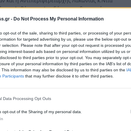
αν και η Αντιπεριφερειάρχης Λακωνίας κ.Ντία
άσιος Δαβάκης, ο Αντιδήμαρχος δημοτικής
η πολιτευτής κ. Φεβρωνία Πατριανάκου, και
s.gr -
Do Not Process My Personal Information
εδρος του Συλλόγου κ.Γεωργία Ζαχαράκη όπου
ριστώντας όσους παρευρέθησαν στην
to opt-out of the sale, sharing to third parties, or processing of your per
formation for targeted advertising by us, please use the below opt-out s
ν για την πραγματοποίηση της .
r selection. Please note that after your opt-out request is processed y
eing interest-based ads based on personal information utilized by us or
disclosed to third parties prior to your opt-out. You may separately opt-
ίχε αναλάβει το «Λακωνικό Ωδείο» Σπάρτης.
losure of your personal information by third parties on the IAB’s list of
. This information may also be disclosed by us to third parties on the
IA
βασιλόπιτα, καφές, τσάϊ, άφθονα
Participants
that may further disclose it to other third parties.
l Data Processing Opt Outs
o opt-out of the Sharing of my personal data.
In