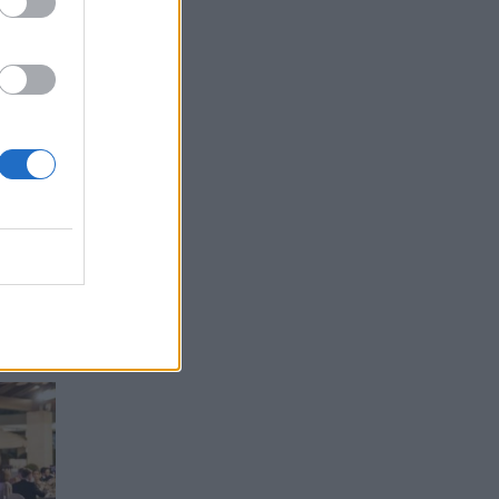
ουλή
tras