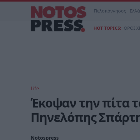
Πελοπόννησος
Ελλ
HOT TOPICS:
ΟΡΟΙ Χ
Life
Έκοψαν την πίτα τ
Πηνελόπης Σπάρτ
Notospress