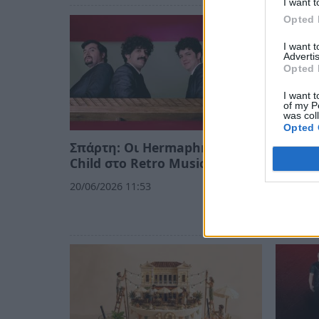
I want t
Opted 
I want 
Advertis
Opted 
I want t
of my P
was col
Opted 
Σπάρτη: Οι Hermaphrodite's
Σπάρτη
Child στο Retro Music Bar
Alter 
αφιέρω
20/06/2026 11:53
Γιώργ
18/06/20