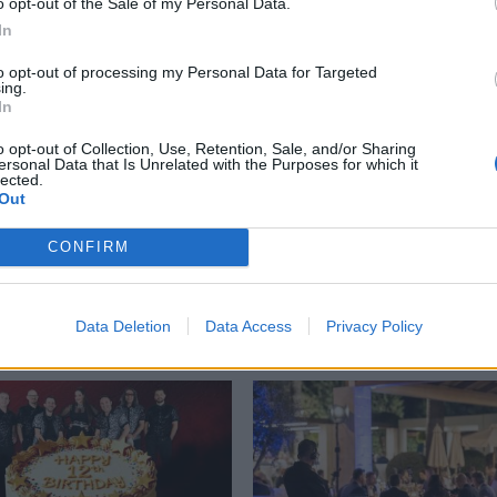
o opt-out of the Sale of my Personal Data.
In
to opt-out of processing my Personal Data for Targeted
ing.
In
o opt-out of Collection, Use, Retention, Sale, and/or Sharing
ersonal Data that Is Unrelated with the Purposes for which it
lected.
Out
: Κυριακή βράδυ στο
Σπάρτη: Η Νεφέλη Φασ
CONFIRM
Ego Enoteca με
στον κόσμο μας, στο Mys
μα στις μελωδίες του
Bistro
ου Θεοφάνους
17/06/2026 20:00
Data Deletion
Data Access
Privacy Policy
26 11:53