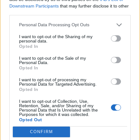
Downstream Participants
that may further disclose it to other
Παρασκευή 30 Αυγούστου
third parties.
Μουσική βραδιά με τους Μανώλη Κονταρό και
Personal Data Processing Opt Outs
Βασίλη Κοιλάκο
I want to opt-out of the Sharing of my
personal data.
Τόπος: Πλατεία Μαυρομιχάλη (Κεντρική Πλατεία
Opted In
Γυθείου) (είσοδος ελεύθερη)
I want to opt-out of the Sale of my
Personal Data.
Ώρα: 21:00
Opted In
I want to opt-out of processing my
Σάββατο 7 Σεπτεμβρίου
Personal Data for Targeted Advertising.
Opted In
Αντάμωμα 60 Χορευτών με ζωντανή ορχήστρα
I want to opt-out of Collection, Use,
στα πλαίσια του Φεστιβάλ «Σπάρτη Παγκόσμια
Retention, Sale, and/or Sharing of my
Personal Data that Is Unrelated with the
Πόλη
Purposes for which it was collected.
Opted Out
Τόπος: Κτήμα Νερόμυλος Αμύκλες Σπάρτης
CONFIRM