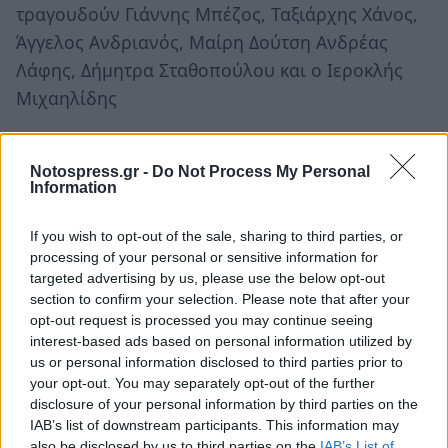
τραγουδούν Γιάννης Μπέζος, Ταξιάρχης Χάνος,
Άγγελος Ανδριανός, Μαίρη Δούτση Ανδρέας
Λάφης, Δήμητρα Σταθοπούλου και ο Ιεροκλής
Μιχαηλίδης
Τόπος: Μαγούλα – Σαϊνοπούλειο Αμφιθέατρο
(είσοδος: 15 ευρώ)
Notospress.gr -
Do Not Process My Personal
Information
Ώρα: 21.30
If you wish to opt-out of the sale, sharing to third parties, or
processing of your personal or sensitive information for
Τετάρτη 28 Αυγούστου
targeted advertising by us, please use the below opt-out
section to confirm your selection. Please note that after your
Μουσική βραδιά με τους Θοδωρή Σκάγκο και
opt-out request is processed you may continue seeing
Γιώργο Σκιαδά
interest-based ads based on personal information utilized by
us or personal information disclosed to third parties prior to
Τόπος: Πάκια (είσοδος ελεύθερη)
your opt-out. You may separately opt-out of the further
disclosure of your personal information by third parties on the
Ώρα: 21:00
IAB’s list of downstream participants. This information may
also be disclosed by us to third parties on the
IAB’s List of