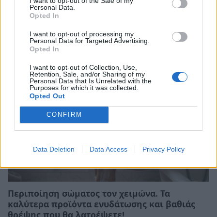
I want to opt-out of the Sale of my
Personal Data.
Sunday reset: Η ρουτίνα ομορφιάς για να
Opted In
ξεκινήσεις την εβδομάδα σου ανανεωμένη
I want to opt-out of processing my
Personal Data for Targeted Advertising.
02/06/2026 13:28
Opted In
I want to opt-out of Collection, Use,
Retention, Sale, and/or Sharing of my
Personal Data that Is Unrelated with the
Purposes for which it was collected.
Opted Out
CONFIRM
Data Deletion
Data Access
Privacy Policy
Περιποίηση σώματος τον χειμώνα. Τα
καλύτερα προϊόντα ενυδάτωσης και βαθιάς
θρέψης που θα λατρέψετε!