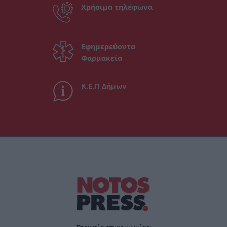
Χρήσιμα τηλέφωνα
Εφημερεύοντα
Φαρμακεία
Κ.Ε.Π Δήμων