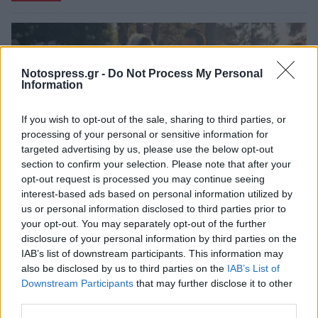
Notospress.gr -
Do Not Process My Personal
Information
If you wish to opt-out of the sale, sharing to third parties, or
processing of your personal or sensitive information for
targeted advertising by us, please use the below opt-out
section to confirm your selection. Please note that after your
opt-out request is processed you may continue seeing
interest-based ads based on personal information utilized by
us or personal information disclosed to third parties prior to
Αμαλία Κωστοπούλου και Τζέικ Μέντγουελ: Οι
your opt-out. You may separately opt-out of the further
φωτογραφίες από τον γάμο τους στη
disclosure of your personal information by third parties on the
Μεσσηνία
IAB’s list of downstream participants. This information may
also be disclosed by us to third parties on the
IAB’s List of
02/06/2026 06:58
Downstream Participants
that may further disclose it to other
third parties.