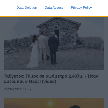
27/06/2026 11:43
Data Deletion
Data Access
Privacy Policy
Ταΰγετος: Γάμος σε υψόμετρο 2.407μ. - Ήταν
αυτοί και ο Θεός! (video)
26/06/2026 11:02