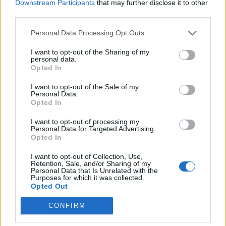
Downstream Participants
that may further disclose it to other
Μολάοι: Εργατικό ατύχημα σε δεξίωση γάμου -
third parties.
Τραυματίας εργαζόμενος από βεγγαλικά
06/07/2026 10:41
Personal Data Processing Opt Outs
I want to opt-out of the Sharing of my
personal data.
Opted In
I want to opt-out of the Sale of my
Personal Data.
Opted In
I want to opt-out of processing my
Personal Data for Targeted Advertising.
Opted In
I want to opt-out of Collection, Use,
Retention, Sale, and/or Sharing of my
Personal Data that Is Unrelated with the
Purposes for which it was collected.
Opted Out
Μαρία Σάκκαρη για Κωνσταντίνο Μητσοτάκη:
«Ετοιμάζουμε έναν μικρό γάμο με 500–600
CONFIRM
καλεσμένους»