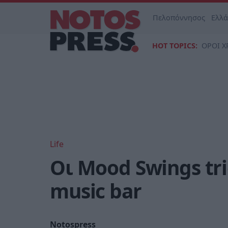
Πελοπόννησος
Ελλ
HOT TOPICS:
ΟΡΟΙ Χ
Life
Οι Mood Swings tr
music bar
Notospress