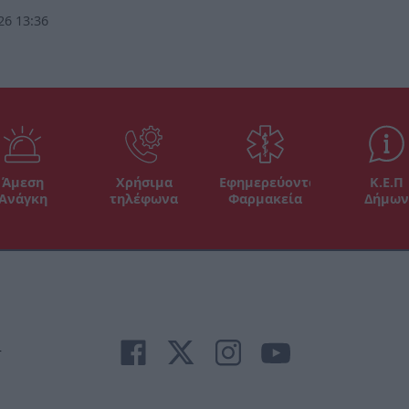
26 13:36
Άμεση
Χρήσιμα
Εφημερεύοντα
Κ.Ε.Π
Ανάγκη
τηλέφωνα
Φαρμακεία
Δήμων
r