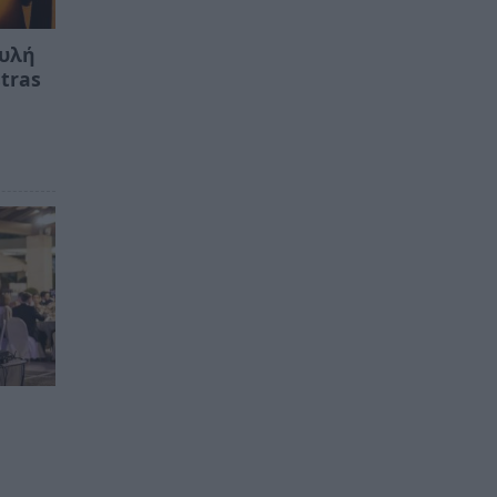
ουλή
tras