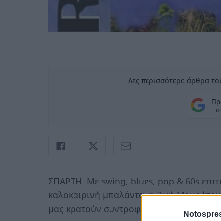
Δες περισσότερα άρθρα του
Πρ
σ
ΣΠΑΡΤΗ. Με swing, blues, pop & 60s επιτ
καλοκαιρινή μπαλάντα, η Ζωή Μουράτογλ
μας κρατούν συντροφιά για μια βραδιά γ
Notospres