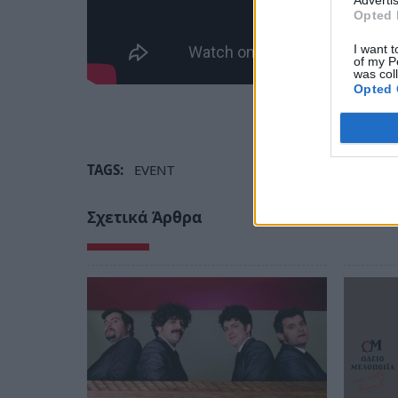
Advertis
Opted 
I want t
of my P
was col
Opted 
TAGS:
EVENT
Σχετικά Άρθρα