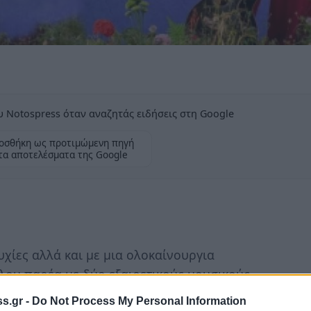
 Notospress όταν αναζητάς ειδήσεις στη Google
οσθήκη ως προτιμώμενη πηγή
τα αποτελέσματα της Google
υχίες αλλά και με μια ολοκαίνουργια
ου παρέα με δύο εξαιρετικούς μουσικούς,
εμάτη κέφι αλλά και νοσταλγική διάθεση!
s.gr -
Do Not Process My Personal Information