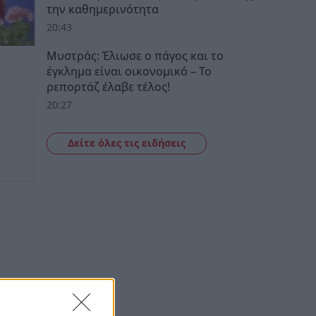
την καθημερινότητα
20:43
Μυστράς: Έλιωσε ο πάγος και το
έγκλημα είναι οικονομικό – Το
ρεπορτάζ έλαβε τέλος!
20:27
Δείτε όλες τις ειδήσεις