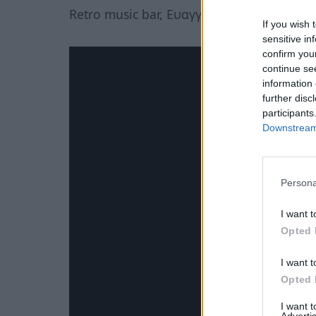
Retro music bar, Ευαγγελιστρίας 34 Σπά
If you wish 
sensitive in
confirm you
continue se
information 
further disc
participants
Downstream 
Persona
I want t
Opted 
I want t
Opted 
I want 