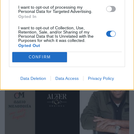
I want to opt-out of processing my
Personal Data for Targeted Advertising.
Opted In
I want to opt-out of Collection, Use,
Σπάρτη: Οι Hermaphrodite's Child στο Retro
Retention, Sale, and/or Sharing of my
Personal Data that Is Unrelated with the
Music Bar
Purposes for which it was collected.
Opted Out
20/06/2026 11:53
CONFIRM
Data Deletion
Data Access
Privacy Policy