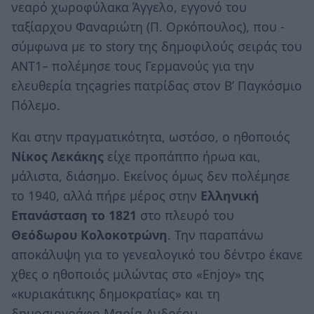
νεαρό χωροφύλακα Άγγελο, εγγονό του
ταξίαρχου Φαναριώτη (Π. Ορκόπουλος), που -
σύμφωνα με το story της δημοφιλούς σειράς του
ΑΝΤ1– πολέμησε τους Γερμανούς για την
ελευθερία τηςagries πατρίδας στον Β’ Παγκόσμιο
Πόλεμο.
Και στην πραγματικότητα, ωστόσο, ο ηθοποιός
Νίκος Λεκάκης
είχε προπάππο ήρωα και,
μάλιστα, διάσημο. Εκείνος όμως δεν πολέμησε
το 1940, αλλά πήρε μέρος στην
Ελληνική
Επανάσταση το 1821
στο πλευρό του
Θεόδωρου Κολοκοτρώνη
. Την παραπάνω
αποκάλυψη για το γενεαλογικό του δέντρο έκανε
χθες ο ηθοποιός μιλώντας στο «Enjoy» της
«κυριακάτικης δημοκρατίας» και τη
δημοσιογράφο Μαρία Ανδρέου.