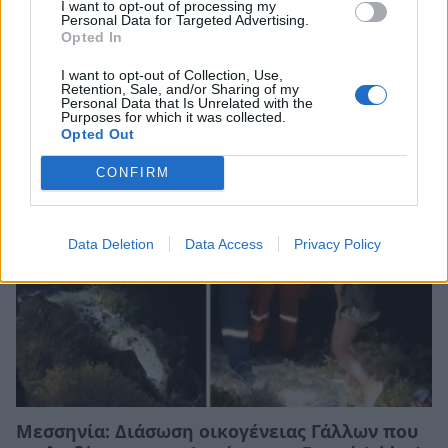
I want to opt-out of processing my
Personal Data for Targeted Advertising.
Opted In
Μάνη: Πιάστηκε στα «πράσα» την ώρα που
I want to opt-out of Collection, Use,
παραλάμβανε δέμα με ναρκωτικά
Retention, Sale, and/or Sharing of my
Personal Data that Is Unrelated with the
Purposes for which it was collected.
06/08/2026 12:49
Opted Out
CONFIRM
Data Deletion
Data Access
Privacy Policy
Μεσσηνία: Διάσωση οικογένειας Γάλλων που