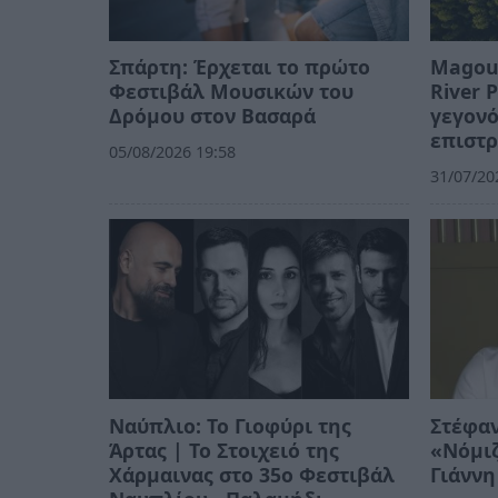
Σπάρτη: Έρχεται το πρώτο
Magoul
Φεστιβάλ Μουσικών του
River 
Δρόμου στον Βασαρά
γεγονό
επιστ
05/08/2026 19:58
31/07/20
Ναύπλιο: Το Γιοφύρι της
Στέφαν
Άρτας | Το Στοιχειό της
«Νόμιζ
Χάρμαινας στο 35ο Φεστιβάλ
Γιάννη