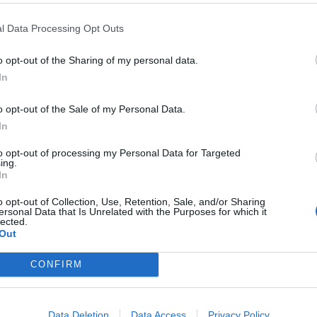
me»
.
l Data Processing Opt Outs
υ. Εκείνος έλεγε ότι θα γίνω τραγουδιστής όταν
, είπε ακόμα.
o opt-out of the Sharing of my personal data.
In
υμε και μαζί στο Ποσειδώνιο. Θαυμάζω τον Νίνο
ινήσω να τραγουδάω»
, είπε για τους καλλιτέχνες
o opt-out of the Sale of my Personal Data.
πήσει το τραγούδι.
In
to opt-out of processing my Personal Data for Targeted
ing.
In
o opt-out of Collection, Use, Retention, Sale, and/or Sharing
ersonal Data that Is Unrelated with the Purposes for which it
lected.
Out
CONFIRM
Data Deletion
Data Access
Privacy Policy