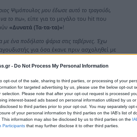
ριος Ψιμόπουλος μου έδωσε αυτό το τραγούδι,
 να το πω»
, είπε για το μεγάλο του hit που
ούν
«Δυνατά (Τα-τα-τα)»
!
α με ένα ποδήλατο ψάρια στις ταβέρνες. Έχω
ραγουδιστής για όσα έκανε πριν ασχοληθεί με
ικρό παιδί ήξερα πως θέλω να γίνω
s.gr -
Do Not Process My Personal Information
 fame” και οι φίλοι μου τότε μου δάνεισαν λεφτά
to opt-out of the sale, sharing to third parties, or processing of your per
formation for targeted advertising by us, please use the below opt-out s
τέφανος Πιτσίνιαγκας
, ενώ συνέχισε
r selection. Please note that after your opt-out request is processed y
ο πατέρας μου το μόνο που μου είπε είναι
eing interest-based ads based on personal information utilized by us or
disclosed to third parties prior to your opt-out. You may separately opt-
losure of your personal information by third parties on the IAB’s list of
. Αλλά η καθημερινότητά μας στη ζωή εκτός
. This information may also be disclosed by us to third parties on the
IA
Participants
that may further disclose it to other third parties.
ολογήθηκε ο ίδιος, σχετικά με τη σχέση που