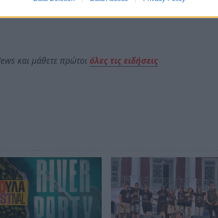
ews και μάθετε πρώτοι
όλες τις ειδήσεις