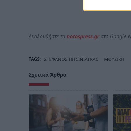
Ακολουθήστε το
notospress.gr
στο Google N
TAGS:
ΣΤΕΦΑΝΟΣ ΠΙΤΣΙΝΙΑΓΚΑΣ
ΜΟΥΣΙΚΗ
Σχετικά Άρθρα