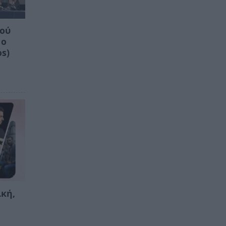
κού
1ο
os)
ική,
ι