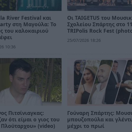
a River Festival και
Οι TAIGETUS του Μουσι
Party στη Μαγούλα: Το
Σχολείου Σπάρτης στο 1
ς του καλοκαιριού
TRIPolis Rock Fest (phot
ρέφει
25/07/2026 18:26
26 10:36
ος Πιτσίνιαγκας:
Γούναρη Σπάρτης: Μουσ
αν ότι είμαι ο γιος του
μπουζοπούλα και γλέντ
 Πλούταρχου» (video)
μέχρι το πρωί