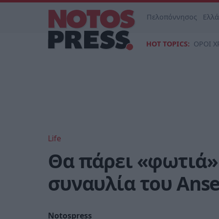
Πελοπόννησος
Ελλ
HOT TOPICS:
ΟΡΟΙ Χ
Life
Θα πάρει «φωτιά» 
συναυλία του Anse
Notospress