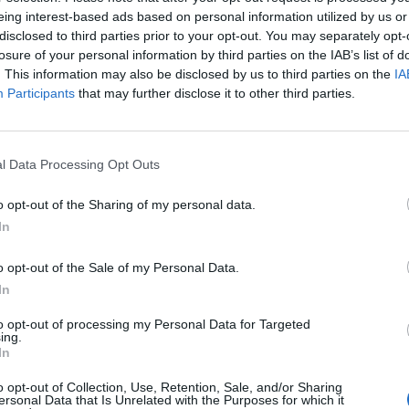
Σπάρτη αλλά μάλλον είναι από άλλο πλανήτη.
eing interest-based ads based on personal information utilized by us or
 τροφή για σκέψη και συγκινεί. Στα λάιβ του
disclosed to third parties prior to your opt-out. You may separately opt-
αραληρεί σε κάθε του ρίμα.
Τον Ιούλιο στις 15
losure of your personal information by third parties on the IAB’s list of
. This information may also be disclosed by us to third parties on the
IA
έδρα
που θα έχει στήσει το Νομικό Πρόσωπο
Participants
that may further disclose it to other third parties.
ον Ευρώτα, στη παλαιά γέφυρα και είσοδο
Hip-Hop από άλλες πόλεις θα γιορτάσει την
 την πόλη που δεν τον γνώρισε τόσο καλά
l Data Processing Opt Outs
ρτάσει τα 15 χρόνια του στη σκηνή. «Έλεγα
o opt-out of the Sharing of my personal data.
αυλίες 40 χρονών;”. Και πώς να στο πω, νιώθω
In
 η καλύτερη μου φάση, ότι έχω πόσα χρόνια
o opt-out of the Sale of my Personal Data.
In
ος θα είναι δωρεάν, η τοποθεσία
ν έχει σύνορα.
to opt-out of processing my Personal Data for Targeted
ing.
In
ews και μάθετε πρώτοι
όλες τις ειδήσεις
o opt-out of Collection, Use, Retention, Sale, and/or Sharing
ersonal Data that Is Unrelated with the Purposes for which it