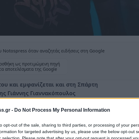
 Notospress όταν αναζητάς ειδήσεις στη Google
οσθήκη ως προτιμώμενη πηγή
τα αποτελέσματα της Google
 του και εμφανίζεται και στη Σπάρτη
της Γιάννης Γιαννακόπουλος
s.gr -
Do Not Process My Personal Information
to opt-out of the sale, sharing to third parties, or processing of your per
θρωπος που είναι πιο γρήγορος από τη σκιά
formation for targeted advertising by us, please use the below opt-out s
r selection. Please note that after your opt-out request is processed y