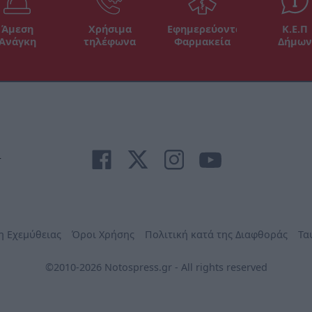
Άμεση
Χρήσιμα
Εφημερεύοντα
Κ.Ε.Π
Ανάγκη
τηλέφωνα
Φαρμακεία
Δήμων
r
η Εχεμύθειας
Όροι Χρήσης
Πολιτική κατά της Διαφθοράς
Τα
©2010-2026 Notospress.gr - All rights reserved