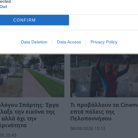
lected.
Out
ΠΟΛΙΤΙΣΜΟΥ
EVENT
CONFIRM
Data Deletion
Data Access
Privacy Policy
λόγου Σπάρτης: Έργο
Τι προβάλλουν τα Cinem
λαξε την εικόνα της
επτά πόλεις της
 αλλά όχι την
Πελοποννήσου
ερινότητα
06/08/2026 15:12
26 20:43