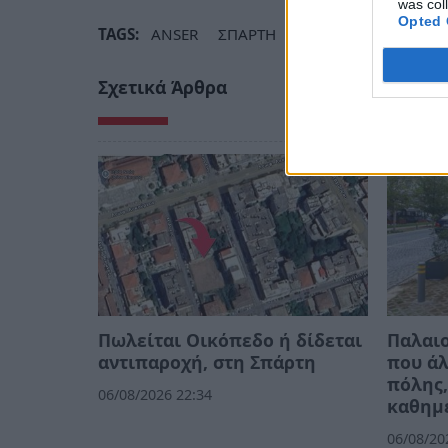
was col
Opted 
TAGS:
ANSER
ΣΠΑΡΤΗ
ΝΟΜΙΚΟ ΠΡΟΣΩΠΟ 
Σχετικά Άρθρα
Πωλείται Οικόπεδο ή δίδεται
Παλαιο
αντιπαροχή, στη Σπάρτη
που άλ
πόλης,
06/08/2026 22:34
καθημ
06/08/20