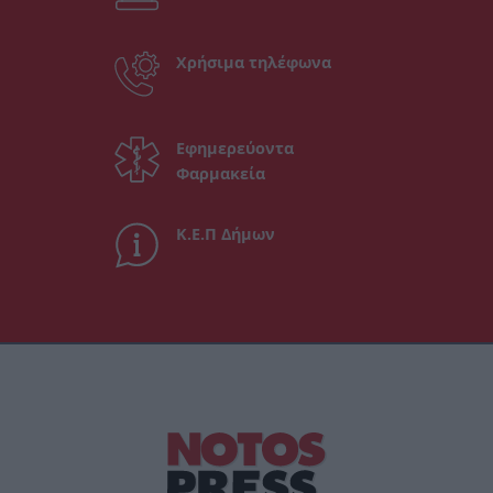
Χρήσιμα τηλέφωνα
Εφημερεύοντα
Φαρμακεία
Κ.Ε.Π Δήμων