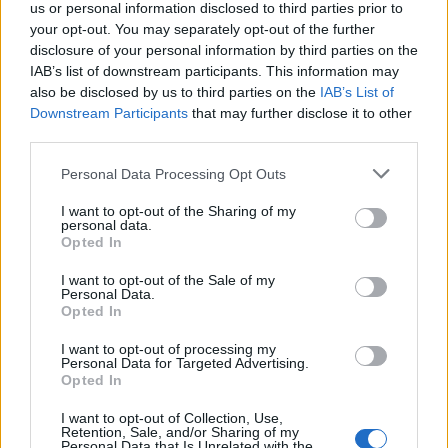
us or personal information disclosed to third parties prior to
your opt-out. You may separately opt-out of the further
disclosure of your personal information by third parties on the
IAB’s list of downstream participants. This information may
also be disclosed by us to third parties on the
IAB’s List of
Downstream Participants
that may further disclose it to other
third parties.
Personal Data Processing Opt Outs
I want to opt-out of the Sharing of my
personal data.
Σαν σήμερα πέθανε μετά από ατύχημα, ο
Opted In
μεγάλος δάσκαλος του θεάτρου σκιών
Ευγένιος Σπαθάρης
I want to opt-out of the Sale of my
Personal Data.
09/05/2026 08:30
Opted In
I want to opt-out of processing my
Personal Data for Targeted Advertising.
Opted In
I want to opt-out of Collection, Use,
Retention, Sale, and/or Sharing of my
Personal Data that Is Unrelated with the