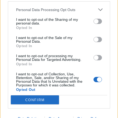
θήκη στο τηλέφωνο ενώ φορτίζει βοηθάς τη
Personal Data Processing Opt Outs
θερμότητα που παράγεται να παγιδεύεται. Βγάλε
τη θήκη του τηλεφώνου όταν το φορτίζεις για να
I want to opt-out of the Sharing of my
personal data.
του δώσεις μία ανάσα.
Opted In
Ακολουθήστε το
notospress.gr
στο Google News και
I want to opt-out of the Sale of my
Personal Data.
μάθετε πρώτοι
όλες τις ειδήσεις
Opted In
I want to opt-out of processing my
Personal Data for Targeted Advertising.
Opted In
TAGS:
ΤΕΧΝΟΛΟΓΙΑ
ΚΙΝΗΤΟ
SMARTPHONES
I want to opt-out of Collection, Use,
ΦΟΡΤΙΣΗ
ΜΠΑΤΑΡΙΑ
ΣΥΜΒΟΥΛΕΣ
Retention, Sale, and/or Sharing of my
Personal Data that Is Unrelated with the
Purposes for which it was collected.
Opted Out
CONFIRM