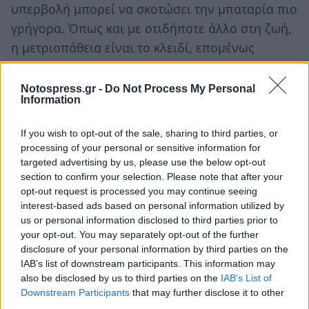
υπερβολή μπορεί να σκοτώσει την μπαταρία πιο
γρήγορα. Όπως και με οτιδήποτε άλλο στη ζωή,
η μετριοπάθεια είναι το κλειδί, επομένως
φόρτισε το τηλέφωνό κατά τη διάρκεια της
ημέρας για να αποφύγεις τη φθορά της
Notospress.gr -
Do Not Process My Personal
Information
μπαταρίας.
If you wish to opt-out of the sale, sharing to third parties, or
Βγάλε τη θήκη του τηλεφώνου όταν
processing of your personal or sensitive information for
targeted advertising by us, please use the below opt-out
φορτίζεις
section to confirm your selection. Please note that after your
opt-out request is processed you may continue seeing
Για μερικούς από εμάς μία όμορφη θήκη είναι
interest-based ads based on personal information utilized by
επιπλέον χρώμα στη ζωή μας ή μία έξτρα
us or personal information disclosed to third parties prior to
your opt-out. You may separately opt-out of the further
δήλωση για όσα μας αρέσουν. Ωστόσο, το να
disclosure of your personal information by third parties on the
κρατάς τη θήκη ενώ το τηλέφωνο φορτίζεται
IAB’s list of downstream participants. This information may
μπορεί να βλάψει την μπαταρία. Η θερμότητα
also be disclosed by us to third parties on the
IAB’s List of
Downstream Participants
that may further disclose it to other
είναι κακή για τις μπαταρίες και αφήνοντας τη
third parties.