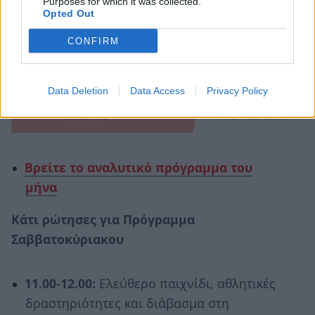
Purposes for which it was collected.
Opted Out
CONFIRM
Data Deletion
Data Access
Privacy Policy
Βρείτε το αναλυτικό πρόγραμμα του
μήνα
Κάτι ρώτησες για Πρόγραμμα
Σαββατοκύριακου
11.00-12.00:
Ελεύθερο παιχνίδι, αθλητικές
δραστηριότητες και διάβασμα στη