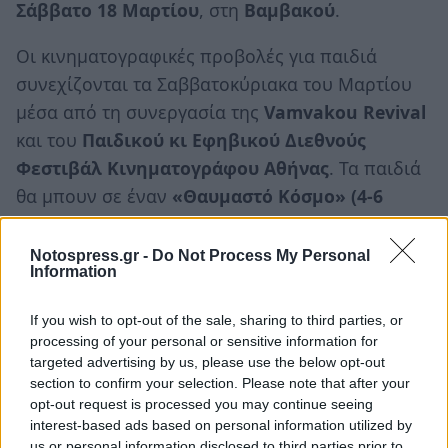
Σάββατο 18 Μαρτίου
, στη
Βαμβακού
.
Οι κινηματογραφικές προβολές για παιδιά
συνεχίζονται τα Σαββατοκύριακα του Μαρτίου
μέσα από τη συνεργασία της
Vamvakou Revival
και του
Παιδικού κι Εφηβικού Διεθνούς
Φεστιβάλ Κινηματογράφου Αθήνας
. Τα παιδιά
θα μπουν σε έναν
«Θαυμαστό Κόσμο» (4-6
ετών)
, μέσα από τη
«Φαντασία στην
Καθημερινότητα» (7-9 ετών),
και κάπως έτσι,
Notospress.gr -
Do Not Process My Personal
Information
«Μεγαλώνοντας» (10-12 ετών),
θα ονειρευτούν
ένα
«Καλύτερο Μέλλον» (13-15 ετών)!
If you wish to opt-out of the sale, sharing to third parties, or
processing of your personal or sensitive information for
Οι αγαπημένες
μουσικές συναντήσεις
στο
targeted advertising by us, please use the below opt-out
εστιατόριο-καφέ Βουρέικο
θα μας κρατήσουν
section to confirm your selection. Please note that after your
opt-out request is processed you may continue seeing
συντροφιά και αυτόν τον μήνα με το μουσικό
interest-based ads based on personal information utilized by
σχήμα
Γραμμές
να μας τραγουδά ότι
«
μια
us or personal information disclosed to third parties prior to