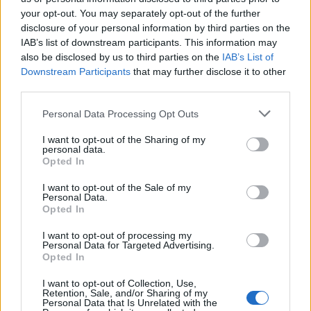
γυναίκα μπορεί»
(4/3)
και να μας ταξιδεύει με
your opt-out. You may separately opt-out of the further
disclosure of your personal information by third parties on the
ένα αφιέρωμα στον
Τσιτσάνη (11/3),
αλλά και το
IAB’s list of downstream participants. This information may
ρεμπέτικο τραγούδι (25/3).
also be disclosed by us to third parties on the
IAB’s List of
Downstream Participants
that may further disclose it to other
«Βάλτε Μάρτη μη σας κάψει ο ήλιος και πάρτε
third parties.
τα βουνά μαζί μας!»,
λένε από τη
Vamvakou
Personal Data Processing Opt Outs
Revival
!
I want to opt-out of the Sharing of my
personal data.
Opted In
I want to opt-out of the Sale of my
Personal Data.
Opted In
I want to opt-out of processing my
Personal Data for Targeted Advertising.
Opted In
I want to opt-out of Collection, Use,
Retention, Sale, and/or Sharing of my
Personal Data that Is Unrelated with the