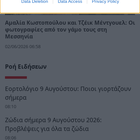
Data Deletion
Data Access
Privacy Policy
Αμαλία Κωστοπούλου και Τζέικ Μέντγουελ: Οι
φωτογραφίες από τον γάμο τους στη
Μεσσηνία
02/06/2026 06:58
Ροή Ειδήσεων
Εορτολόγιο 9 Αυγούστου: Ποιοι γιορτάζουν
σήμερα
08:10
Ζώδια σήμερα 9 Αυγούστου 2026:
Προβλέψεις για όλα τα ζώδια
08:06