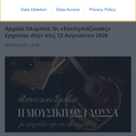
Data Deletion
Data Access
Privacy Policy
Αρχαία Ολυμπία: Οι «Εκκλησιάζουσες»
έρχονται στην στις 12 Αυγούστου 2026
09/08/2026 12:00