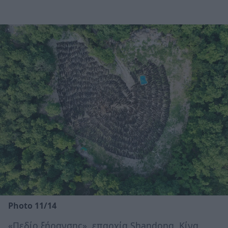
Photo 11/14
«Πεδίο ξήρανσης», επαρχία Shandong, Κίνα,