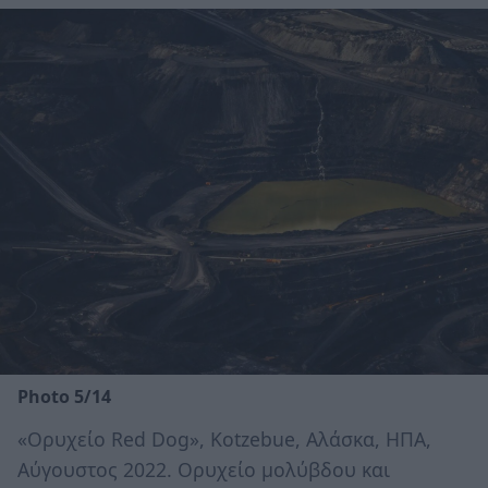
Photo 5/14
«Ορυχείο Red Dog», Kotzebue, Αλάσκα, ΗΠΑ,
Αύγουστος 2022. Ορυχείο μολύβδου και