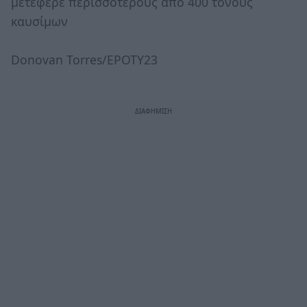
μετέφερε περισσότερους από 400 τόνους
καυσίμων
Donovan Torres/EPOTY23