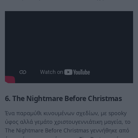
6. The
Nightmare
Before
Christmas
Ένα παραμύθι κινουμένων σχεδίων, με spooky
ύφος αλλά γεμάτο χριστουγεννιάτικη μαγεία, το
The Nightmare Before Christmas γεννήθηκε από