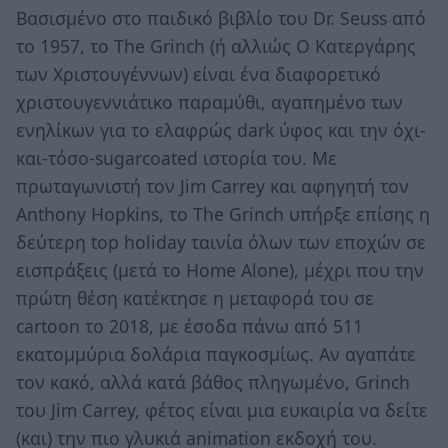
Βασισμένο στο παιδικό βιβλίο του Dr. Seuss από
το 1957, το The Grinch (ή αλλιώς Ο Κατεργάρης
των Χριστουγέννων) είναι ένα διαφορετικό
χριστουγεννιάτικο παραμύθι, αγαπημένο των
ενηλίκων για το ελαφρώς dark ύφος και την όχι-
και-τόσο-sugarcoated ιστορία του. Με
πρωταγωνιστή τον Jim Carrey και αφηγητή τον
Anthony Hopkins, το The Grinch υπήρξε επίσης η
δεύτερη top holiday ταινία όλων των εποχών σε
εισπράξεις (μετά το Home Alone), μέχρι που την
πρώτη θέση κατέκτησε η μεταφορά του σε
cartoon το 2018, με έσοδα πάνω από 511
εκατομμύρια δολάρια παγκοσμίως. Αν αγαπάτε
τον κακό, αλλά κατά βάθος πληγωμένο, Grinch
του Jim Carrey, φέτος είναι μια ευκαιρία να δείτε
(και) την πιο γλυκιά animation εκδοχή του.