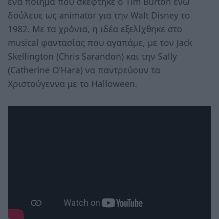
ένα ποίημα που σκέφτηκε ο Tim Burton ενώ
δούλευε ως animator για την Walt Disney το
1982. Με τα χρόνια, η ιδέα εξελίχθηκε στο
musical φαντασίας που αγαπάμε, με τον Jack
Skellington (Chris Sarandon) και την Sally
(Catherine O’Hara) να παντρεύουν τα
Χριστούγεννα με το Halloween.