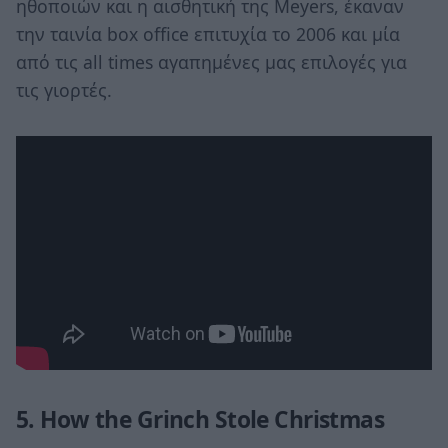
ηθοποιών και η αισθητική της Meyers, έκαναν
την ταινία box office επιτυχία το 2006 και μία
από τις all times αγαπημένες μας επιλογές για
τις γιορτές.
5. How the Grinch Stole Christmas