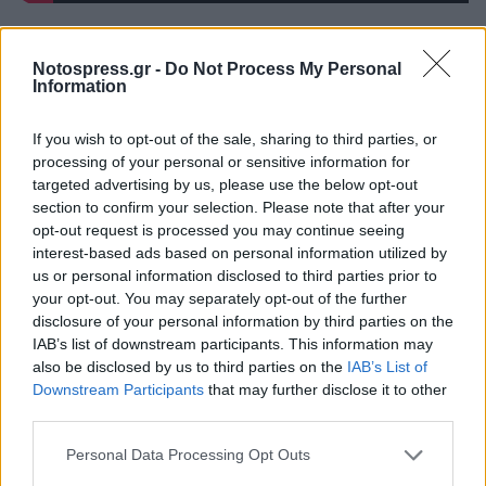
7. A Christmas Carol
Notospress.gr -
Do Not Process My Personal
Information
Ο Jim Carrey φαίνεται πως αγαπάει πολύ τα
Χριστούγεννα, και ακόμη περισσότερο τις
If you wish to opt-out of the sale, sharing to third parties, or
processing of your personal or sensitive information for
ταινίες που απαιτούν από εκείνον να
targeted advertising by us, please use the below opt-out
μεταμορφωθεί. Το Christmas Carol είναι μια
section to confirm your selection. Please note that after your
σύγχρονη μεταφορά της κλασικής Νουβέλας του
opt-out request is processed you may continue seeing
interest-based ads based on personal information utilized by
Charles Dickens με πρωταγωνιστή τον Ebenezer
us or personal information disclosed to third parties prior to
Scrooge, ο οποίος δέχεται τη νύχτα της 24ης
your opt-out. You may separately opt-out of the further
Δεκεμβρίου την επίσκεψη τριών πνευμάτων από
disclosure of your personal information by third parties on the
IAB’s list of downstream participants. This information may
το παρελθόν, το παρόν και το μέλλον.
also be disclosed by us to third parties on the
IAB’s List of
Ενσαρκώνοντας το πραγματικό πνεύμα τον
Downstream Participants
that may further disclose it to other
Χριστουγέννων, και τις αξίες της καλοσύνης, της
third parties.
γενναιοδωρίας και της συμπόνιας, αυτή η ταινία
Personal Data Processing Opt Outs
είναι η καλύτερη επιλογή αν έχετε διάθεση για