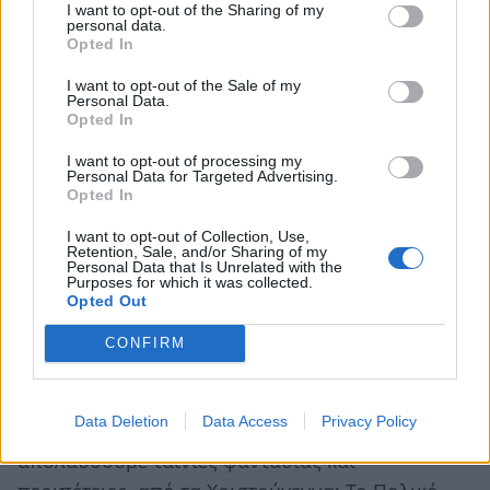
I want to opt-out of the Sharing of my
ένα πραγματικό classic of all times.
personal data.
Opted In
I want to opt-out of the Sale of my
Personal Data.
Opted In
I want to opt-out of processing my
Personal Data for Targeted Advertising.
Opted In
I want to opt-out of Collection, Use,
Retention, Sale, and/or Sharing of my
Personal Data that Is Unrelated with the
Purposes for which it was collected.
Opted Out
CONFIRM
8. The Polar Express
Data Deletion
Data Access
Privacy Policy
Υπάρχει καλύτερη περίοδος για να
απολαύσουμε ταινίες φαντασίας και