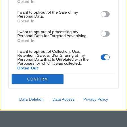
έχουμε άπαντες οι νεοέλληνες που μιλάμε για…
Opted In
Ελλάδα.
I want to opt-out of the Sale of my
Personal Data.
Opted In
Για ποιά Ελλάδα;
I want to opt-out of processing my
Personal Data for Targeted Advertising.
Opted In
I want to opt-out of Collection, Use,
Retention, Sale, and/or Sharing of my
Personal Data that Is Unrelated with the
Purposes for which it was collected.
Opted Out
CONFIRM
Data Deletion
Data Access
Privacy Policy