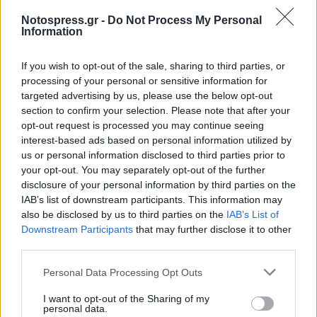
Notospress.gr -
Do Not Process My Personal
Information
If you wish to opt-out of the sale, sharing to third parties, or
processing of your personal or sensitive information for
targeted advertising by us, please use the below opt-out
section to confirm your selection. Please note that after your
opt-out request is processed you may continue seeing
interest-based ads based on personal information utilized by
us or personal information disclosed to third parties prior to
your opt-out. You may separately opt-out of the further
disclosure of your personal information by third parties on the
IAB’s list of downstream participants. This information may
also be disclosed by us to third parties on the
IAB’s List of
Ο Ζακ να δικαιωθεί αλλά η η Φώφη στα
Downstream Participants
that may further disclose it to other
third parties.
αζήτητα…
Personal Data Processing Opt Outs
Ευθύνη έναντι της Ιστορίας, της Χώρας, του
I want to opt-out of the Sharing of my
Έθνους, της Αλήθειας και των παιδιών μας
personal data.