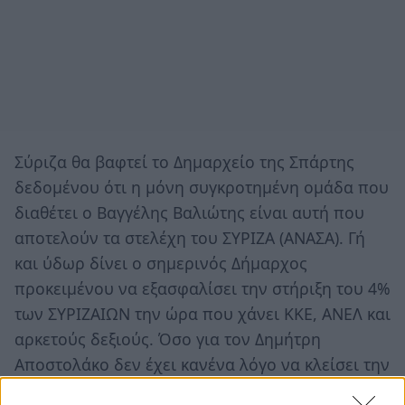
Σύριζα θα βαφτεί το Δημαρχείο της Σπάρτης
δεδομένου ότι η μόνη συγκροτημένη ομάδα που
διαθέτει ο Βαγγέλης Βαλιώτης είναι αυτή που
αποτελούν τα στελέχη του ΣΥΡΙΖΑ (ΑΝΑΣΑ). Γή
και ύδωρ δίνει ο σημερινός Δήμαρχος
προκειμένου να εξασφαλίσει την στήριξη του 4%
των ΣΥΡΙΖΑΙΩΝ την ώρα που χάνει ΚΚΕ, ΑΝΕΛ και
αρκετούς δεξιούς. Όσο για τον Δημήτρη
Αποστολάκο δεν έχει κανένα λόγο να κλείσει την
καριέρα του ως η πατερίτσα του ΣΥΡΙΖΑ στον