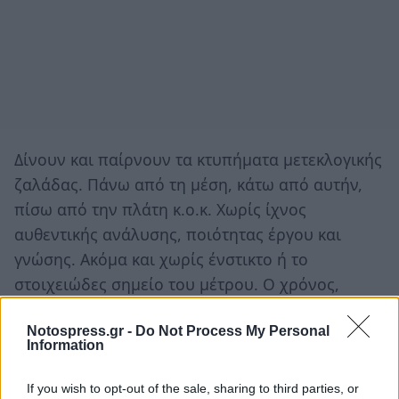
Δίνουν και παίρνουν τα κτυπήματα μετεκλογικής
ζαλάδας. Πάνω από τη μέση, κάτω από αυτήν,
πίσω από την πλάτη κ.ο.κ. Χωρίς ίχνος
αυθεντικής ανάλυσης, ποιότητας έργου και
γνώσης. Ακόμα και χωρίς ένστικτο ή το
στοιχειώδες σημείο του μέτρου. Ο χρόνος,
σύντομα, θα αναδείξει τους πραγματικούς
νικητές!
Notospress.gr -
Do Not Process My Personal
Information
If you wish to opt-out of the sale, sharing to third parties, or