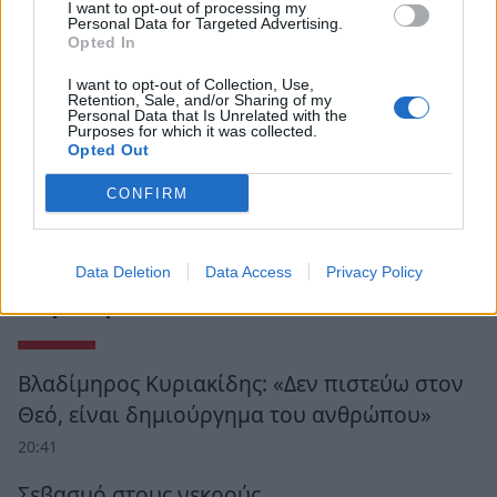
I want to opt-out of processing my
Personal Data for Targeted Advertising.
Opted In
I want to opt-out of Collection, Use,
Retention, Sale, and/or Sharing of my
Personal Data that Is Unrelated with the
Purposes for which it was collected.
Opted Out
CONFIRM
Data Deletion
Data Access
Privacy Policy
Ροή Ειδήσεων
Βλαδίμηρος Κυριακίδης: «Δεν πιστεύω στον
Θεό, είναι δημιούργημα του ανθρώπου»
20:41
Σεβασμό στους νεκρούς…