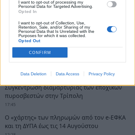
I want to opt-out of processing my
Personal Data for Targeted Advertising.
Opted In
I want to opt-out of Collection, Use,
Retention, Sale, and/or Sharing of my
Personal Data that Is Unrelated with the
Purposes for which it was collected.
Opted Out
CONFIRM
Ροή Ειδήσεων
Data Deletion
Data Access
Privacy Policy
Συγκέντρωση διαμαρτυρίας των εποχικών
πυροσβεστών στην Τρίπολη
17:45
Ο «χάρτης» των πληρωμών από τον e-ΕΦΚΑ
και τη ΔΥΠΑ έως τις 14 Αυγούστου
12:28