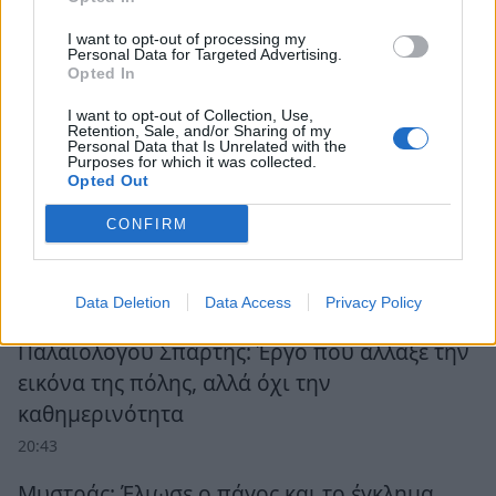
I want to opt-out of processing my
Personal Data for Targeted Advertising.
Opted In
I want to opt-out of Collection, Use,
Retention, Sale, and/or Sharing of my
Personal Data that Is Unrelated with the
Purposes for which it was collected.
Opted Out
CONFIRM
Ροή Ειδήσεων
Data Deletion
Data Access
Privacy Policy
Παλαιολόγου Σπάρτης: Έργο που άλλαξε την
εικόνα της πόλης, αλλά όχι την
καθημερινότητα
20:43
Μυστράς: Έλιωσε ο πάγος και το έγκλημα