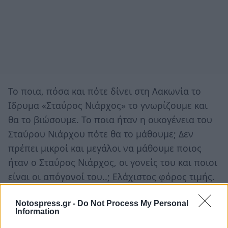
Το ποια, πόσα και πότε δίνει στη Λακωνία το
Ιδρυμα «Σταύρος Νιάρχος» το γνωρίζουμε και
θα το βιώσουμε. Το ποια ήταν η οικογένεια του
Σταύρου Νιάρχου πότε θα το μάθουμε; Δεν
πρέπει μικροί και μεγάλοι να μάθουμε ποιος
ήταν ο Σταύρος Νιάρχος, οι γονείς του και ποιοι
είναι οι απόγονοί του..; Ελάχιστος φόρος τιμής.
Notospress.gr -
Do Not Process My Personal
Information