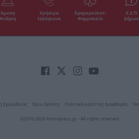
Άμεση
Χρήσιμα
Εφημερεύοντα
Κ.Ε.Π
Ανάγκη
τηλέφωνα
Φαρμακεία
Δήμων
r
η Εχεμύθειας
Όροι Χρήσης
Πολιτική κατά της Διαφθοράς
Τα
©2010-2026 Notospress.gr - All rights reserved