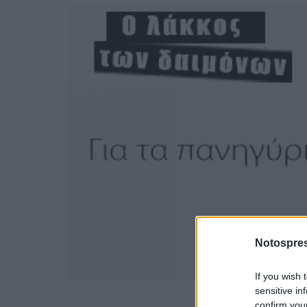
Notospres
If you wish 
sensitive in
confirm you