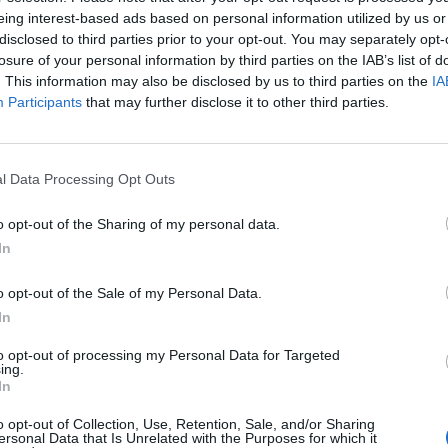
«Τσιμ
eing interest-based ads based on personal information utilized by us or
Πόσο 
disclosed to third parties prior to your opt-out. You may separately opt-
ress όταν αναζητάς ειδήσεις στη Google
μπακ
losure of your personal information by third parties on the IAB’s list of
. This information may also be disclosed by us to third parties on the
IA
11:01
ως προτιμώμενη πηγή
Participants
that may further disclose it to other third parties.
λέσματα της Google
Τέταρ
αποκλ
10:54
l Data Processing Opt Outs
Δ
o opt-out of the Sharing of my personal data.
In
κδήλωση που γίνεται κυρίως εκτός μεγάλων
κούς, είτε για εμπορικούς σκοπούς
o opt-out of the Sale of my Personal Data.
ιστικούς λόγους. Πανηγύρεις οργανώνονται
In
νται κιόλας, και διεξάγονται σε ενορίες με
to opt-out of processing my Personal Data for Targeted
κατά τη διάρκειά τους γίνεται συνήθως η
ing.
In
ς και λειτουργία υπαίθριας αγοράς. Τα
ε υπαίθριους χώρους (π.χ. πλατείες) και
o opt-out of Collection, Use, Retention, Sale, and/or Sharing
ersonal Data that Is Unrelated with the Purposes for which it