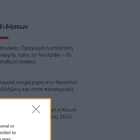
 Ειδήσεων
στιακός: Προχωρά η επέκταση
ραμμής προς το Λουτράκι – Οι
σταθμοί (video)
νομική επιχείρηση στο Ναύπλιο:
υλλήψεις και επτά προσαγωγές
α Βελτίωσης: Υπεγράφη η Κοινή
αση με δημόσια δαπάνη 263,5
 ευρώ
sonal or
ection to
ou may