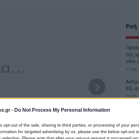
Ροή
Προα
της γ
νέοι 
11:34
Αστυ
Έξι σ
11:21
Σχέδι
s.gr -
Do Not Process My Personal Information
Απόφ
εκατ.
to opt-out of the sale, sharing to third parties, or processing of your per
11:09
formation for targeted advertising by us, please use the below opt-out s
r selection. Please note that after your opt-out request is processed y