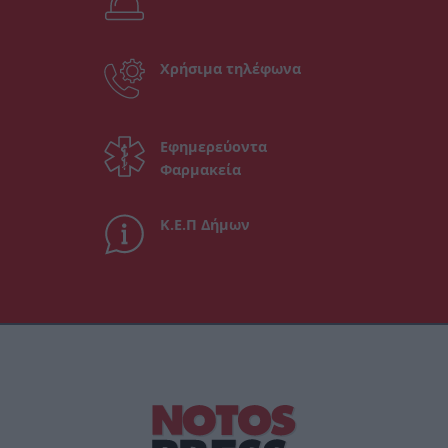
Χρήσιμα τηλέφωνα
Εφημερεύοντα
Φαρμακεία
Κ.Ε.Π Δήμων