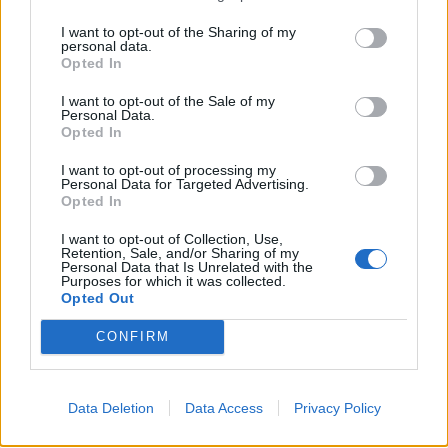
για το νέο Μουσείο, την ανασκαφή της Αρχαίας
I want to opt-out of the Sharing of my
personal data.
Σπάρτης (Γ. Πουλοκέφαλος – Φεστιβάλ Σπάρτη.
Opted In
Παγκόσμια πόλη), αναστήλωση Αρχαίου
I want to opt-out of the Sale of my
Θεάτρου ( Στ. Μπένος – Διάζωμα), η
Personal Data.
Opted In
δυσαρέσκεια Αρχαιολόγου Σπυρόπουλου για
τον ρόλο των Άγγλων, κ.λ.π.
I want to opt-out of processing my
Personal Data for Targeted Advertising.
Opted In
I want to opt-out of Collection, Use,
Retention, Sale, and/or Sharing of my
Personal Data that Is Unrelated with the
Purposes for which it was collected.
Opted Out
CONFIRM
Data Deletion
Data Access
Privacy Policy