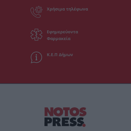
Χρήσιμα τηλέφωνα
Εφημερεύοντα
Φαρμακεία
Κ.Ε.Π Δήμων