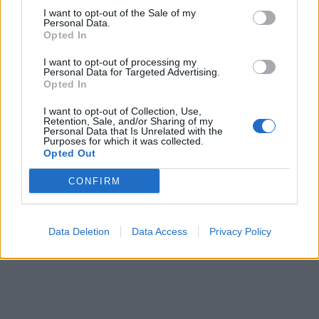
I want to opt-out of the Sale of my
Personal Data.
Ακολουθήστε το
notospress.gr
στο Google News και
Opted In
μάθετε πρώτοι
όλες τις ειδήσεις
I want to opt-out of processing my
Personal Data for Targeted Advertising.
Opted In
TAGS:
ΛΑΚΚΟΣ ΔΑΙΜΟΝΩΝ
I want to opt-out of Collection, Use,
Retention, Sale, and/or Sharing of my
Personal Data that Is Unrelated with the
Purposes for which it was collected.
Opted Out
CONFIRM
Data Deletion
Data Access
Privacy Policy