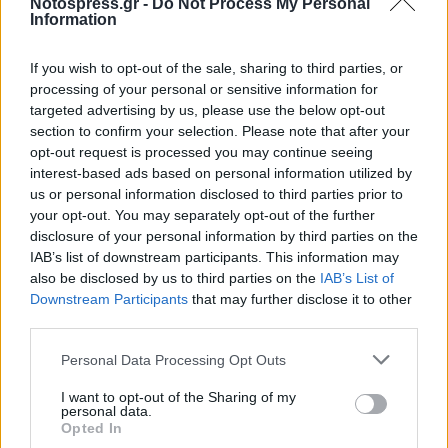
Notospress.gr -
Do Not Process My Personal
Βρίσκεται αντιμέτωπος με επερχόμενη παρακμή
Information
και τραγικά διαφαινόμενα αποτελέσματα αν
If you wish to opt-out of the sale, sharing to third parties, or
αυτό δεν ανατραπεί από την τοπική
processing of your personal or sensitive information for
Αυτοδιοίκηση, στο μέτρο που της αναλογεί.
targeted advertising by us, please use the below opt-out
section to confirm your selection. Please note that after your
Πάντως το σώμα των εκλογέων που ανέδειξε τον
opt-out request is processed you may continue seeing
Βαλιώτη είναι σχεδόν το ίδιο που επέφερε τον
interest-based ads based on personal information utilized by
us or personal information disclosed to third parties prior to
Δούκα και θα είναι, σχεδόν, το ίδιο που θα
your opt-out. You may separately opt-out of the further
πρέπει να αναδείξει δήμαρχο το πρόσωπο που
disclosure of your personal information by third parties on the
πρέπει να οδηγήσει τον τόπο σε καλύτερες
IAB’s list of downstream participants. This information may
also be disclosed by us to third parties on the
IAB’s List of
ημέρες.
Downstream Participants
that may further disclose it to other
third parties.
Αυτό το σώμα αν δεν μπορεί να διακρίνει πότε
κερδίζει και πότε χάνει ο δήμος (και όχι ο
Personal Data Processing Opt Outs
δήμαρχος) τότε όχι μόνον δεν είναι κατάλληλο
I want to opt-out of the Sharing of my
personal data.
για τον ρόλο του αλλά είναι επικίνδυνα
Opted In
αδιάφορο, ανεπαρκές και ανώριμο.