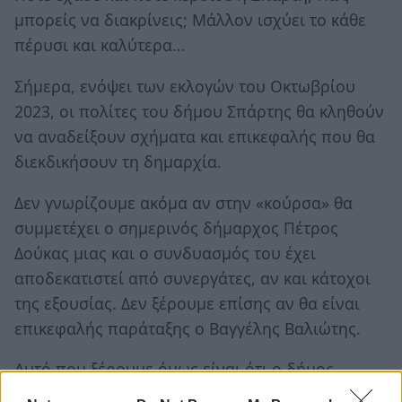
μπορείς να διακρίνεις; Μάλλον ισχύει το κάθε
πέρυσι και καλύτερα…
Σήμερα, ενόψει των εκλογών του Οκτωβρίου
2023, οι πολίτες του δήμου Σπάρτης θα κληθούν
να αναδείξουν σχήματα και επικεφαλής που θα
διεκδικήσουν τη δημαρχία.
Δεν γνωρίζουμε ακόμα αν στην «κούρσα» θα
συμμετέχει ο σημερινός δήμαρχος Πέτρος
Δούκας μιας και ο συνδυασμός του έχει
αποδεκατιστεί από συνεργάτες, αν και κάτοχοι
της εξουσίας. Δεν ξέρουμε επίσης αν θα είναι
επικεφαλής παράταξης ο Βαγγέλης Βαλιώτης.
Αυτό που ξέρουμε όμως είναι ότι ο δήμος
Σπάρτης δεν έχει άλλα περιθώρια και αντοχές.