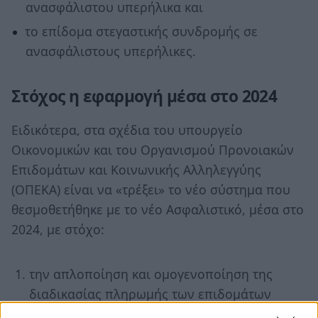
ανασφάλιστου υπερήλικα και
το επίδομα στεγαστικής συνδρομής σε
ανασφάλιστους υπερήλικες.
Στόχος η εφαρμογή μέσα στο 2024
Ειδικότερα, στα σχέδια του υπουργείο
Οικονομικών και του Οργανισμού Προνοιακών
Επιδομάτων και Κοινωνικής Αλληλεγγύης
(ΟΠΕΚΑ) είναι να «τρέξει» το νέο σύστημα που
θεσμοθετήθηκε με το νέο Ασφαλιστικό, μέσα στο
2024, με στόχο:
την απλοποίηση και ομογενοποίηση της
διαδικασίας πληρωμής των επιδομάτων
του ΟΠΕΚΑ και της ΔΥΠΑ, μειώνοντας το