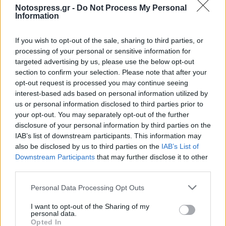
Notospress.gr -
Do Not Process My Personal
γραφειοκρατικό και διοικητικό κόστος
Information
την ενθάρρυνση των ηλεκτρονικών
If you wish to opt-out of the sale, sharing to third parties, or
συναλλαγών, οι οποίες περιορίζουν την
processing of your personal or sensitive information for
φοροαποφυγή και την φοροδιαφυγή,
targeted advertising by us, please use the below opt-out
προς όφελος των δημοσίων εσόδων.
section to confirm your selection. Please note that after your
opt-out request is processed you may continue seeing
Αξίζει να σημειώσουμε πως ανάλογο σύστημα
interest-based ads based on personal information utilized by
us or personal information disclosed to third parties prior to
εφαρμόζεται εδώ και πέντε χρόνια στο Ελάχιστο
your opt-out. You may separately opt-out of the further
Εγγυημένο Εισόδημα (ΕΕΕ) που λαμβάνουν πάνω
disclosure of your personal information by third parties on the
από 240.000 νοικοκυριά.
IAB’s list of downstream participants. This information may
also be disclosed by us to third parties on the
IAB’s List of
Downstream Participants
that may further disclose it to other
Ακολουθήστε το
notospress.gr
στο Google News και
third parties.
μάθετε πρώτοι
όλες τις ειδήσεις
Personal Data Processing Opt Outs
I want to opt-out of the Sharing of my
TAGS:
ΕΠΙΔΟΜΑΤΑ
ΟΠΕΚΑ
personal data.
Opted In