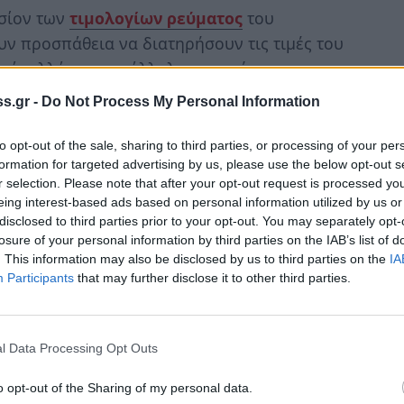
ησίον των
τιμολογίων ρεύματος
του
υν προσπάθεια να διατηρήσουν τις τιμές του
τά, αλλά και παράλληλα να μειώνουν τις
τιμές.
s.gr -
Do Not Process My Personal Information
ο στα 10,65 λεπτά/κιλοβατώρα έναντι 10,8
to opt-out of the sale, sharing to third parties, or processing of your per
αναλώσεις έως 500 κιλοβατώρες. Παρόλα αυτά
formation for targeted advertising by us, please use the below opt-out s
υ ήταν. Για καταναλώσεις άνω των 500
r selection. Please note that after your opt-out request is processed y
eing interest-based ads based on personal information utilized by us or
ά από 11,8 λεπτά /κιλοβατώρα που ήταν τον
disclosed to third parties prior to your opt-out. You may separately opt-
losure of your personal information by third parties on the IAB’s list of
. This information may also be disclosed by us to third parties on the
IA
λίγο από τον Απρίλιο με τιμή στα 10,961 από
Participants
that may further disclose it to other third parties.
ειας. Το πράσινο τιμολόγιο της elpedison
τώρα από 11 λεπτά/κιλοβατώρα για τις πρώτες
l Data Processing Opt Outs
τις υπόλοιπες.
o opt-out of the Sharing of my personal data.
ιο για το μήνα Μάιο έδωσε η ΕΛΙΝ με 9,5