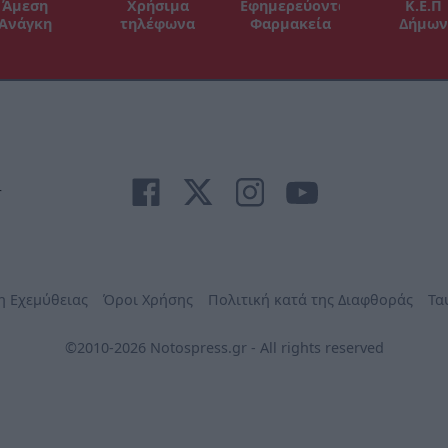
Άμεση
Χρήσιμα
Εφημερεύοντα
Κ.Ε.Π
Ανάγκη
τηλέφωνα
Φαρμακεία
Δήμων
r
η Εχεμύθειας
Όροι Χρήσης
Πολιτική κατά της Διαφθοράς
Τα
©2010-2026 Notospress.gr - All rights reserved