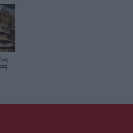
έως
τος