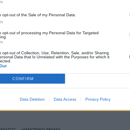
In
ρα που ήταν τον Απρίλιο και πάγιο 5 ευρώ.
o opt-out of the Sale of my Personal Data.
ινο τιμολόγιο στα 9,9 λεπτά/ κιλοβατώρα τον
In
ο στα 4,5 ευρώ.
to opt-out of processing my Personal Data for Targeted
ing.
Μάιο είναι στα 10,11 λεπτά/κιλοβατώρα με
In
 μείωση 12% από τον προηγούμενο μήνα. Το
o opt-out of Collection, Use, Retention, Sale, and/or Sharing
α 10,54 λεπτά/κιλοβατώρα (Μάιος), με αρχική
ersonal Data that Is Unrelated with the Purposes for which it
lected.
ι τον Απρίλιο. Η τιμή προκύπτει με έκπτωση
Out
%.
CONFIRM
ergia είναι για τον Μάιο στα 10,601 λεπτά /
7,6 λεπτά χωρίς έκπτωση συνέπειας.
Data Deletion
Data Access
Privacy Policy
ews και μάθετε πρώτοι
όλες τις ειδήσεις
ΥΜΑΤΟΣ
ΗΛΕΚΤΡΙΚΟ ΡΕΥΜΑ