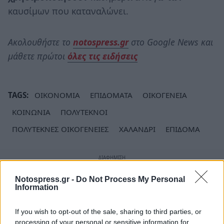
καυσίμων που καταναλώνει.
Ακολουθήστε το
notospress.gr
στο Google News και
μάθετε πρώτοι
όλες τις ειδήσεις
TAGS:
ΟΙΚΟΝΟΜΙΑ
ΕΠΙΔΟΜΑΤΑ
ΟΙΚΟΓΕΝΕΙΑ
ΚΟΙΝΩΝΙΑ
ΠΟΛΥΤΕΚΝΟΙ
ΠΟΛΥΤΕΚΝΕΣ ΟΙΚΟΓΕΝΕΙΕΣ
ΧΑΛΑΝΔΡΙ
ΕΠΙΔΟΜΑ
Notospress.gr -
Do Not Process My Personal
Information
If you wish to opt-out of the sale, sharing to third parties, or
processing of your personal or sensitive information for