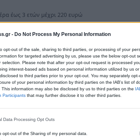
έρα έως 3 ετών μέχρι 220 ευρώ
 6 μηνών έως 3 ετών, μέχρι 320 ευρώ.
s.gr -
Do Not Process My Personal Information
οφίμων,
Κώστας Τσιάρας
, σε δηλώσεις του
to opt-out of the sale, sharing to third parties, or processing of your per
formation for targeted advertising by us, please use the below opt-out s
ής Ανάπτυξης και Τροφίμων εξαντλήσαμε όλα
r selection. Please note that after your opt-out request is processed y
eing interest-based ads based on personal information utilized by us or
νοτρόφων που επλήγησαν από την πανώλη και
disclosed to third parties prior to your opt-out. You may separately opt-
ιώσεων στις κύριες κατηγορίες, συμβάλαμε με
losure of your personal information by third parties on the IAB’s list of
εποπτευομένων φορέων και των Περιφερειών,
. This information may also be disclosed by us to third parties on the
IA
Participants
that may further disclose it to other third parties.
δες που βρίσκονται εντός των ζωνών
μματίζουμε την υλοποίηση ευρωπαϊκού
τη χρηματοδότηση κατά 100% της
l Data Processing Opt Outs
ού κεφαλαίου.
o opt-out of the Sharing of my personal data.
τρους και το προσωπικό που συνέβαλε και