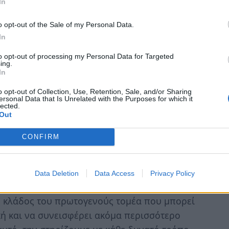
In
κές του γνώσεις για τον περιορισμό και την
όσων, καθώς και τους Έλληνες
o opt-out of the Sale of my Personal Data.
In
τους με τις κτηνιατρικές υπηρεσίες και να
μενες υπηρεσίες να καταθέσουν προτάσεις
to opt-out of processing my Personal Data for Targeted
ing.
ώστε να θωρακιστούν περαιτέρω οι
In
αποτρέψουμε την επανάληψη ανάλογων
o opt-out of Collection, Use, Retention, Sale, and/or Sharing
ersonal Data that Is Unrelated with the Purposes for which it
lected.
Out
ργασία με το υπουργείο Εθνικής Οικονομίας
ή οδηγία του πρωθυπουργού, Κυριάκου
CONFIRM
λα στους δοκιμαζόμενος κτηνοτρόφους είτε
ιρήσεων είτε διασφαλίζοντας γενναίες
Data Deletion
Data Access
Privacy Policy
ας κλάδος του πρωτογενούς τομέα που μπορεί
ή και να συνεισφέρει ακόμα περισσότερο