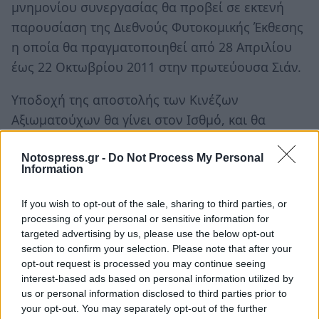
μνημονίου συνεργασίας θα προβεί σε εκτενή
παρουσίαση της Διεθνούς Φυτοκομικής Έκθεσης
η οποία θα πραγματοποιηθεί από 28 Απριλίου
έως 22 Οκτωβρίου 2011 στην πρωτεύουσα Σιάν.
Υποδοχή της αποστολής των Κινέζων
Αξιωματούχων θα γίνει στον Ισθμό, και θα
ακολουθήσει περιήγηση στις Μυκήνες και την
Επίδαυρο πριν την επίσκεψη τους στην Τρίπολη,
Notospress.gr -
Do Not Process My Personal
Information
όπου και θα πραγματοποιηθούν συναντήσεις,
συνομιλίες και η υπογραφή του μνημονίου
If you wish to opt-out of the sale, sharing to third parties, or
συνεργασίας μεταξύ των δύο Περιφερειών.
processing of your personal or sensitive information for
targeted advertising by us, please use the below opt-out
Η πόλη Σιάν, πρωτεύουσα της επαρχίας Σαανσί,
section to confirm your selection. Please note that after your
έχει κάνει αδελφοποίηση με την πόλη της
opt-out request is processed you may continue seeing
Καλαμάτας από το 2007.
interest-based ads based on personal information utilized by
us or personal information disclosed to third parties prior to
your opt-out. You may separately opt-out of the further
Η υπογραφή του μηναίου θα γίνει στην αίθουσα