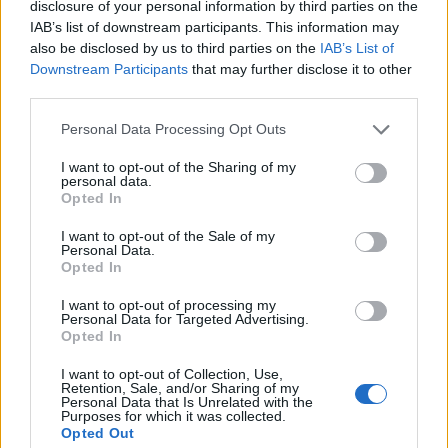
disclosure of your personal information by third parties on the
του Αρκαδικού Μουσείου Τέχνης και Ιστορίας
IAB’s list of downstream participants. This information may
στο Ξενοδοχείο ΔΡΥΑΔΕΣ στο Λεβίδι, τη Δευτέρα
also be disclosed by us to third parties on the
IAB’s List of
Downstream Participants
that may further disclose it to other
28 Μαρτίου 2011 και ώρα 5:00μ.μ.
third parties.
Personal Data Processing Opt Outs
I want to opt-out of the Sharing of my
personal data.
Opted In
I want to opt-out of the Sale of my
Personal Data.
Opted In
I want to opt-out of processing my
Personal Data for Targeted Advertising.
Opted In
I want to opt-out of Collection, Use,
Retention, Sale, and/or Sharing of my
Personal Data that Is Unrelated with the
Purposes for which it was collected.
Opted Out