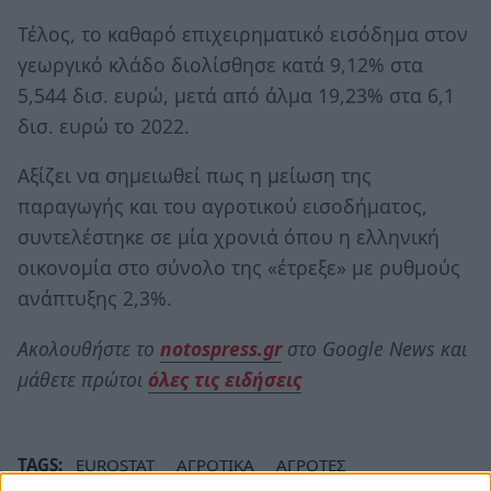
Τέλος, το καθαρό επιχειρηματικό εισόδημα στον
γεωργικό κλάδο διολίσθησε κατά 9,12% στα
5,544 δισ. ευρώ, μετά από άλμα 19,23% στα 6,1
δισ. ευρώ το 2022.
Αξίζει να σημειωθεί πως η μείωση της
παραγωγής και του αγροτικού εισοδήματος,
συντελέστηκε σε μία χρονιά όπου η ελληνική
οικονομία στο σύνολο της «έτρεξε» με ρυθμούς
ανάπτυξης 2,3%.
Ακολουθήστε το
notospress.gr
στο Google News και
μάθετε πρώτοι
όλες τις ειδήσεις
TAGS:
EUROSTAT
ΑΓΡΟΤΙΚΑ
ΑΓΡΟΤΕΣ