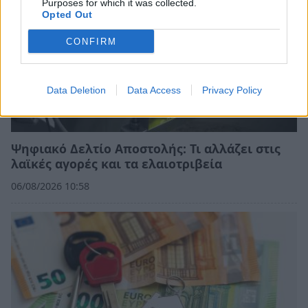
Purposes for which it was collected.
Opted Out
CONFIRM
Data Deletion
Data Access
Privacy Policy
Ψηφιακό Δελτίο Αποστολής: Τι αλλάζει στις
λαϊκές αγορές και τα ελαιοτριβεία
06/08/2026 10:58