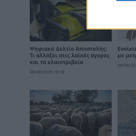
Ψηφιακό Δελτίο Αποστολής:
Ενοίκι
Τι αλλάζει στις λαϊκές αγορές
με με
και τα ελαιοτριβεία
06/08/20
06/08/2026 10:58