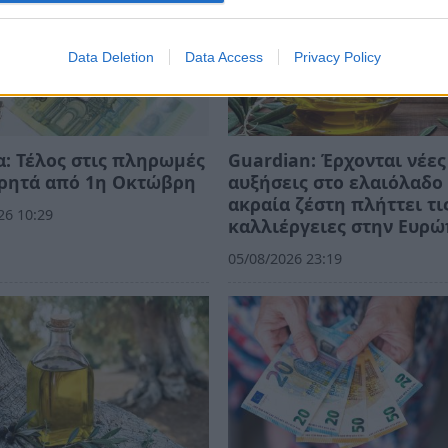
Data Deletion
Data Access
Privacy Policy
α: Τέλος στις πληρωμές
Guardian: Έρχονται νέες
τρητά από 1η Οκτώβρη
αυξήσεις στο ελαιόλαδο 
ακραία ζέστη πλήττει τι
26 10:29
καλλιέργειες στην Ευρ
05/08/2026 23:19