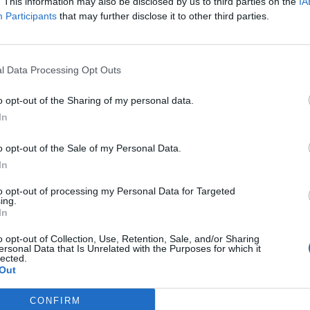
. This information may also be disclosed by us to third parties on the
IA
Participants
that may further disclose it to other third parties.
λικό ποσό πληρωμής θα αγγίξει τα
238,7 εκατ.
.
l Data Processing Opt Outs
τη φορά εφαρμόστηκαν πολυετείς κυρώσεις σε
o opt-out of the Sharing of my personal data.
ικό ποσό πληρωμής είναι μεγαλύτερο κατά
In
 πληρωμή.
o opt-out of the Sale of my Personal Data.
ews και μάθετε πρώτοι
όλες τις ειδήσεις
In
to opt-out of processing my Personal Data for Targeted
ing.
ΩΤΙΚΗ
ΠΛΗΡΩΜΕΣ
ΕΞΙΣΩΤΙΚΗ ΑΠΟΖΗΜΙΩΣΗ
ΑΓΡΟΤΙΚΑ
In
o opt-out of Collection, Use, Retention, Sale, and/or Sharing
ersonal Data that Is Unrelated with the Purposes for which it
lected.
Out
CONFIRM