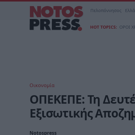
Πελοπόννησος
Ελλ
HOT TOPICS:
ΟΡΟΙ Χ
Οικονομία
ΟΠΕΚΕΠΕ: Τη Δευτέ
Εξισωτικής Αποζη
Notospress