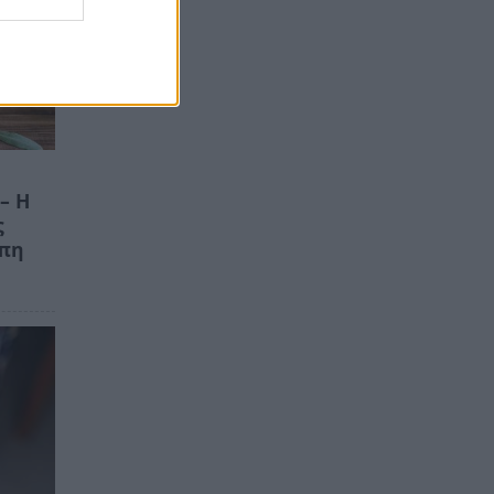
– Η
ς
ώπη