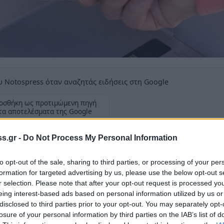
 Notospress όταν αναζητάς ειδήσεις στη Google
οσθήκη ως προτιμώμενη πηγή
τα αποτελέσματα της Google
ν το ποσό των 238,7 εκατ. ευρώ
s.gr -
Do Not Process My Personal Information
to opt-out of the sale, sharing to third parties, or processing of your per
formation for targeted advertising by us, please use the below opt-out s
r selection. Please note that after your opt-out request is processed y
eing interest-based ads based on personal information utilized by us or
ι – σύμφωνα με το ρεπορτάζ του
ypaithros.gr
–
disclosed to third parties prior to your opt-out. You may separately opt-
 Αποζημίωσης του 2024, στους λογαριασμούς
losure of your personal information by third parties on the IAB’s list of