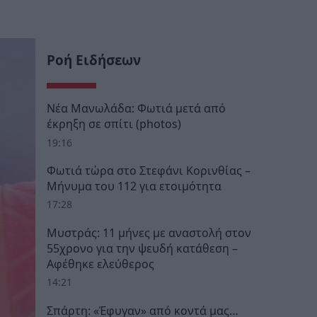
Ροή Ειδήσεων
Νέα Μανωλάδα: Φωτιά μετά από
έκρηξη σε σπίτι (photos)
19:16
Φωτιά τώρα στο Στεφάνι Κορινθίας –
Μήνυμα του 112 για ετοιμότητα
17:28
Μυστράς: 11 μήνες με αναστολή στον
55χρονο για την ψευδή κατάθεση –
Αφέθηκε ελεύθερος
14:21
Σπάρτη: «Έφυγαν» από κοντά μας…