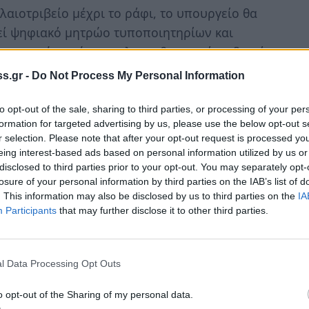
λαιοτριβείο µέχρι το ράφι, το υπουργείο θα
θεί ψηφιακό µητρώο τυποποιητηρίων και
εκτρονική χορήγηση αλφαριθµητικού κωδικού
ης, σχεδιάζεται η υλοποίηση ψηφιακής
s.gr -
Do Not Process My Personal Information
ιολάδου και ελιάς και θα απευθύνεται στα
σκευαστήρια της χώρας, όπως άλλωστε είχε
to opt-out of the sale, sharing to third parties, or processing of your per
formation for targeted advertising by us, please use the below opt-out s
 ΥπΑΑΤ, Γιώργος Στρατάκος τον Οκτώβριο σε
r selection. Please note that after your opt-out request is processed y
τα πρόστιµα θα είναι όντως τσουχτερά. Από
eing interest-based ads based on personal information utilized by us or
αφο ∆ελτίο θα επιφέρει διοικητικό πρόστιµο
disclosed to third parties prior to your opt-out. You may separately opt-
losure of your personal information by third parties on the IAB’s list of
ηρίζουν πως µε αποδοτική υιοθέτηση των
. This information may also be disclosed by us to third parties on the
IA
Participants
that may further disclose it to other third parties.
ρωθούν οι επιπτώσεις εξωγενών παραγόντων
ες) στην παραγωγή ανά περιοχή και νοµό,
l Data Processing Opt Outs
γάζουν εύκολα συµπέρασµα αναφορικά µε τις
γή/παραγωγή επιτραπέζιας ελιάς. Με αυτό
o opt-out of the Sharing of my personal data.