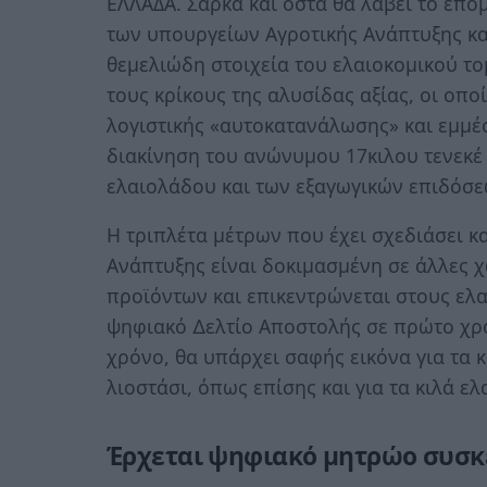
ΕΛΛΑΔΑ. Σάρκα και οστά θα λάβει το επό
των υπουργείων Αγροτικής Ανάπτυξης κα
θεµελιώδη στοιχεία του ελαιοκοµικού το
τους κρίκους της αλυσίδας αξίας, οι οπ
λογιστικής «αυτοκατανάλωσης» και εµµ
διακίνηση του ανώνυµου 17κιλου τενεκ
ελαιολάδου και των εξαγωγικών επιδόσε
Η τριπλέτα µέτρων που έχει σχεδιάσει κ
Ανάπτυξης είναι δοκιµασµένη σε άλλες
προϊόντων και επικεντρώνεται στους ελ
ψηφιακό ∆ελτίο Αποστολής σε πρώτο χρό
χρόνο, θα υπάρχει σαφής εικόνα για τα
λιοστάσι, όπως επίσης και για τα κιλά 
Έρχεται ψηφιακό µητρώο συσ