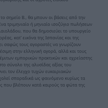
ο σηµείο Β., θα µπουν οι βάσεις από την
ένα τριµηνιαίο ή µηνιαίο ισοζύγιο πωλήσεων
λαιολάδου, που θα δηµοσιεύει το υπουργείο
ρέας, κατ’ εικόνα της Ισπανίας και της
ύνει σαφώς τους αγοραστές να γνωρίζουν
σιµη στην ελληνική αγορά, αλλά και τους
θέµιτων εµπορικών πρακτικών και αχρείαστης
το σύνολο της αλυσίδας αξίας του
ύνει τον έλεγχο τυχών ευκαιριακών
ολεί σποραδικά ως φαινόµενο κυρίως τα
ς που βλέπουν κατά καιρούς τα φώτα της