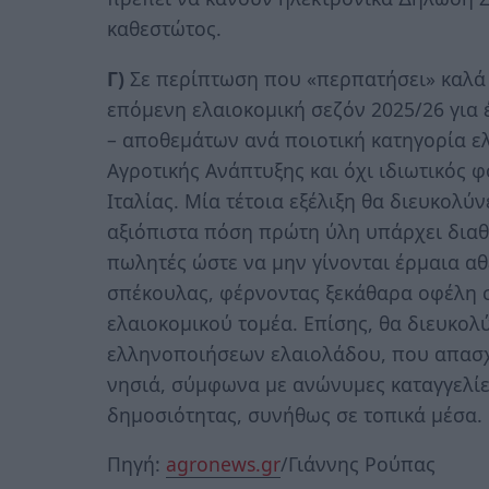
καθεστώτος.
Γ)
Σε περίπτωση που «περπατήσει» καλά τ
επόµενη ελαιοκοµική σεζόν 2025/26 για 
– αποθεµάτων ανά ποιοτική κατηγορία ε
Αγροτικής Ανάπτυξης και όχι ιδιωτικός φο
Ιταλίας. Μία τέτοια εξέλιξη θα διευκολ
αξιόπιστα πόση πρώτη ύλη υπάρχει διαθέ
πωλητές ώστε να µην γίνονται έρµαια α
σπέκουλας, φέρνοντας ξεκάθαρα οφέλη σ
ελαιοκοµικού τοµέα. Επίσης, θα διευκολ
ελληνοποιήσεων ελαιολάδου, που απασχ
νησιά, σύµφωνα µε ανώνυµες καταγγελίε
δηµοσιότητας, συνήθως σε τοπικά µέσα.
Πηγή:
agronews.gr
/Γιάννης Ρούπας