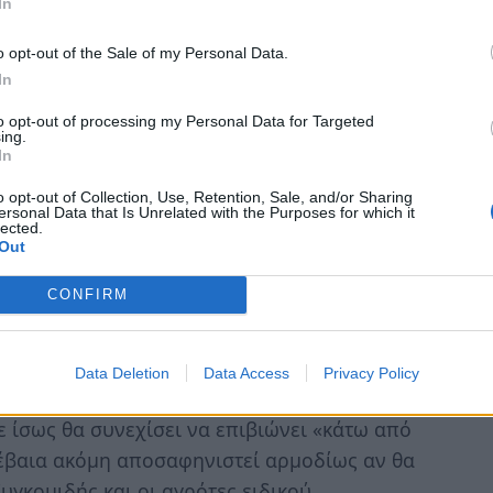
In
αγκαία τυχόν παρέµβαση της Πολιτείας/ΕΛΓΑ
εί εύκολη υπόθεση και δεν θα βασίζεται
o opt-out of the Sale of my Personal Data.
πολλές φορές υποστελεχοµένων τµηµάτων των
In
νή, που ξεκίνησε δυναµικά στην ανθοφορία
to opt-out of processing my Personal Data for Targeted
αι ολοφάνερες.
ing.
In
του ανώνυµου τενεκέ από τους αγρότες
o opt-out of Collection, Use, Retention, Sale, and/or Sharing
ιβείο θα είναι υποχρεωµένο να
ersonal Data that Is Unrelated with the Purposes for which it
lected.
αγωγή, αφού πρώτα ο παραγωγός έχει
Out
’ εκτίµηση ποσότητα ελαιοκάρπου που οδηγεί
CONFIRM
 ο κρατικός µηχανισµός θα γνωρίζει από τα
οδόσεις, θα είναι ιδιαίτερα δύσκολο για
αράτυπες – παράνοµες πράξεις εις βάρος του
Data Deletion
Data Access
Privacy Policy
ια, οι αγρότες ειδικού καθεστώτος δεν
 ίσως θα συνεχίσει να επιβιώνει «κάτω από
 βέβαια ακόµη αποσαφηνιστεί αρµοδίως αν θα
γκοµιδής και οι αγρότες ειδικού