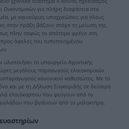
µενο χρονικό διάστηµα ο κοινός σχεδιασµός
ι Οικονοµικών για πλήρη διαφάνεια στα
µέα, µε καινούριες υποχρεώσεις για όλους
οίες στην πράξη βάζουν στόχο τη µείωση της
έσως πλην σαφώς το απότοµο φρένο στη
έ προς όφελος του τυποποιηµένου
ων.
αι υλοποιήσει το υπουργείο Αγροτικής
 χώρες µεγάλους παραγωγούς ελαιοκοµικών
αιοπαραγωγούς κανονικού καθεστώτος. Με το
νο και µε τη ∆ήλωση Συγκοµιδής σε δεύτερο
 κιλά ελαιόκαρπου που φεύγουν από το
ελαιολάδου που βγαίνουν από το µαλακτήρα.
κευαστηρίων