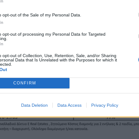
In
νήτων στις πλατφόρμες κατά 22% σε σχέ
o opt-out of the Sale of my Personal Data.
In
to opt-out of processing my Personal Data for Targeted
ing.
της δυναμικής των εγγεγραμμένων ακινήτων
In
μίσθωσης κατά 22% σε σχέση με πέρυσι.
o opt-out of Collection, Use, Retention, Sale, and/or Sharing
του 77% τη φετινή χρονιά, αφορούν
ersonal Data that Is Unrelated with the Purposes for which it
lected.
Out
CONFIRM
Data Deletion
Data Access
Privacy Policy