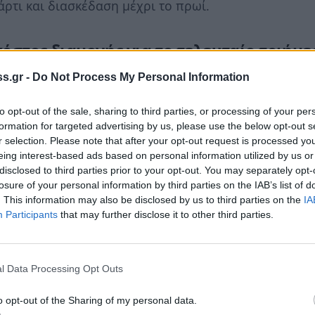
άρτι και διασκέδαση μέχρι το πρωί.
κόστος διαμονής για το τελευταίο τριήμε
Πάτρας
s.gr -
Do Not Process My Personal Information
7% για αυτοτελή κατοικίες και διαμερίσματα
to opt-out of the sale, sharing to third parties, or processing of your per
ας μίσθωσης. Το κόστος διαμονής για τρεις
formation for targeted advertising by us, please use the below opt-out s
r selection. Please note that after your opt-out request is processed y
– αναχώρηση Δευτέρα 3/3) στο κέντρο της
eing interest-based ads based on personal information utilized by us or
4€
disclosed to third parties prior to your opt-out. You may separately opt-
losure of your personal information by third parties on the IAB’s list of
Δ στη συμβολή των οδών Παπαφλέσσα και
. This information may also be disclosed by us to third parties on the
IA
 κατοικία με 2Υ/Δ στη συμβολή των οδών
Participants
that may further disclose it to other third parties.
 μπορεί να φιλοξενήσει έως 6 επισκέπτες.
αθέσιμες είναι μόλις 46 κατοικίες από την
l Data Processing Opt Outs
ώ, από το Σκαγιοπούλειο έως και τη Τερψιθέα
o opt-out of the Sharing of my personal data.