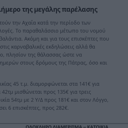
ριήμερο της μεγάλης παρέλασης
τούν την Αχαΐα κατά την περίοδο των
ιλογές. Το παραθαλάσσιο μέτωπο του νομού
 βαλάντια. Ακόμη και για τους επισκέπτες που
στις καρναβαλικές εκδηλώσεις αλλά θα
μο, πλησίον της θάλασσας ώστε να
ημερών στους δρόμους της Πάτρας, όσο και
ικίας 45 τ.μ. διαμορφώνεται στα 141€ για
α 42τμ μισθώνεται προς 135€ για τρεις
ικία 54τμ με 2 Υ/Δ προς 181€ και στον Λόγγο,
σει 6 επισκέπτες, προς 282€.