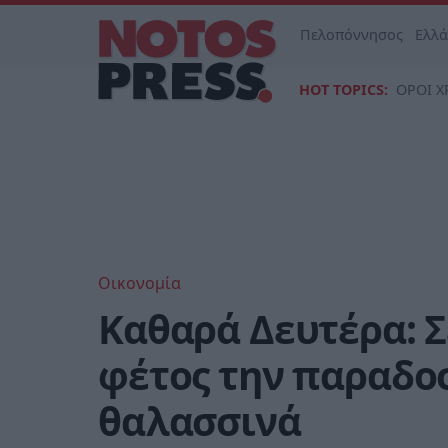
Πελοπόννησος
Ελλ
HOT TOPICS:
ΟΡΟΙ Χ
Οικονομία
Καθαρά Δευτέρα: Σ
φέτος την παραδοσ
θαλασσινά