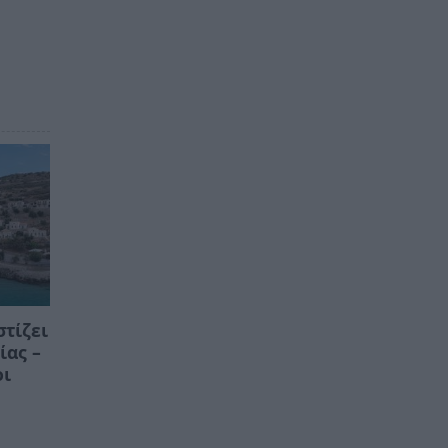
τίζει
ίας –
οι