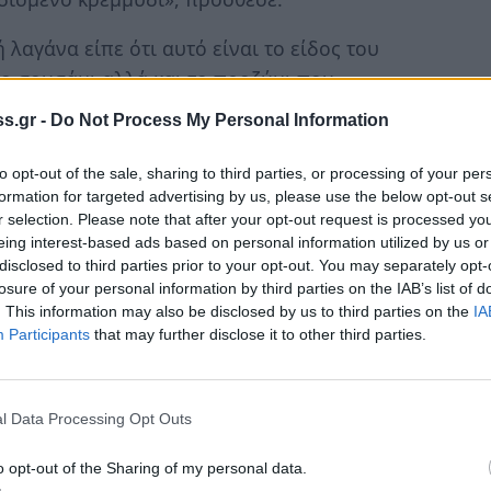
 λαγάνα είπε ότι αυτό είναι το είδος του
 το σουσάμι αλλά και το προζύμι που
οετοιμάζονται περίπου έξι εβδομάδες για την
s.gr -
Do Not Process My Personal Information
to opt-out of the sale, sharing to third parties, or processing of your per
formation for targeted advertising by us, please use the below opt-out s
σουμε στον κόσμο την παράδοση»
r selection. Please note that after your opt-out request is processed y
eing interest-based ads based on personal information utilized by us or
ίσουμε αυτές τις παραδοσιακές συνταγές που
disclosed to third parties prior to your opt-out. You may separately opt-
losure of your personal information by third parties on the IAB’s list of
 να του υπενθυμίσουμε αυτήν την παράδοση»,
. This information may also be disclosed by us to third parties on the
IA
θερό γύρω στα 300-350 γραμμάρια, μια
Participants
that may further disclose it to other third parties.
νη με δυο λαγάνες για την καθαρά Δευτέρα»,
l Data Processing Opt Outs
o opt-out of the Sharing of my personal data.