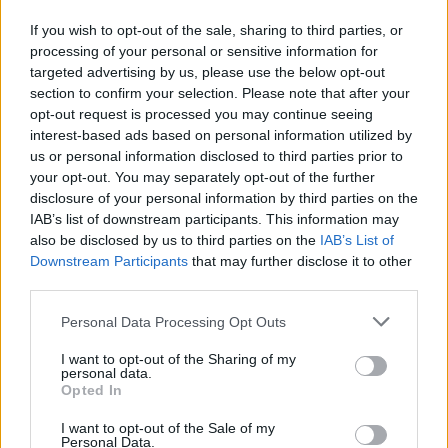
50 τόνους.
If you wish to opt-out of the sale, sharing to third parties, or
processing of your personal or sensitive information for
Με αυτή την εικόνα στην αγορά δεν υπάρχει στην
targeted advertising by us, please use the below opt-out
περιοχή μας μέλλον για το ελαιόλαδο. Επίσης δεν
section to confirm your selection. Please note that after your
opt-out request is processed you may continue seeing
υπάρχουν εργάτες γης και τα μεροκάματα είναι τόσο
interest-based ads based on personal information utilized by
υψηλά που δεν μπορούν πια να τα πληρώσουν οι
us or personal information disclosed to third parties prior to
παραγωγοί».
your opt-out. You may separately opt-out of the further
disclosure of your personal information by third parties on the
Ακολουθήστε το
notospress.gr
στο Google News και
IAB’s list of downstream participants. This information may
also be disclosed by us to third parties on the
IAB’s List of
μάθετε πρώτοι
όλες τις ειδήσεις
Downstream Participants
that may further disclose it to other
third parties.
Personal Data Processing Opt Outs
TAGS:
ΕΛΑΙΟΛΑΔΟ
ΕΛΑΙΟΛΑΔΟ ΤΙΜΕΣ
I want to opt-out of the Sharing of my
ΤΙΜΗ ΕΛΑΙΟΛΑΔΟΥ
ΠΑΡΑΓΩΓΗ ΕΛΑΙΟΛΑΔΟΥ
personal data.
Opted In
ΑΓΟΡΑ ΕΛΑΙΟΛΑΔΟΥ
ΛΑΚΩΝΙΑ
ΑΓΡΟΤΙΚΑ
I want to opt-out of the Sale of my
Personal Data.